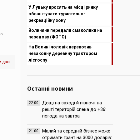
У Луцьку просять на місці ринку
облаштувати туристично-
рекреаційну зону
Волиняни передали смаколики на
ло
передову (ФОТО)
На Волині чоловік перевозив
]
незаконну деревину трактором
лісгоспу
 далі
Останні новини
Дощі на заході й півночі, на
22:00
решті територій спека до +36:
погода на завтра
Малий та середній бізнес може
21:00
отримати грант на 3000 доларів: