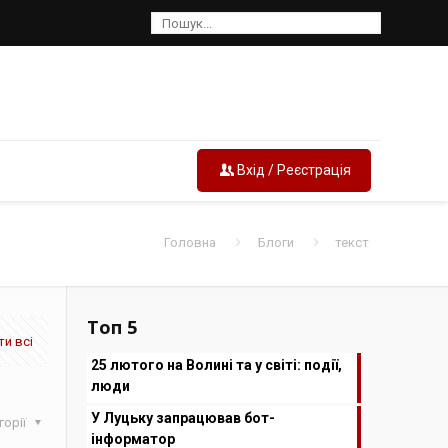
Вхід / Реєстрація
Головна
Блоги
текст
Топ 5
и всі
25 лютого на Волині та у світі: події,
люди
У Луцьку запрацював бот-
горії
інформатор