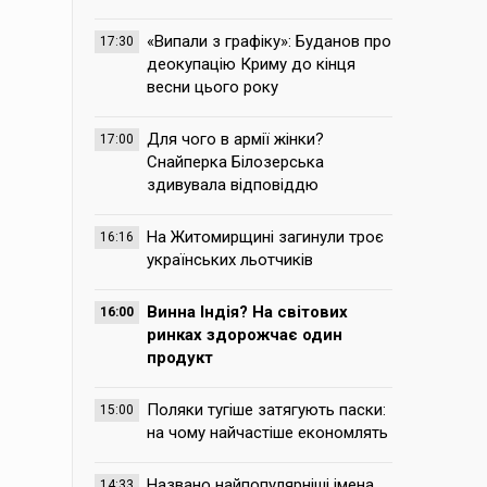
«Випали з графіку»: Буданов про
17:30
деокупацію Криму до кінця
весни цього року
Для чого в армії жінки?
17:00
Снайперка Білозерська
здивувала відповіддю
На Житомирщині загинули троє
16:16
українських льотчиків
Винна Індія? На світових
16:00
ринках здорожчає один
продукт
Поляки тугіше затягують паски:
15:00
на чому найчастіше економлять
Названо найпопулярніші імена,
14:33