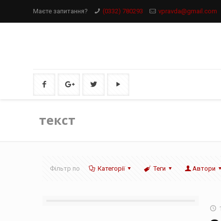
Маєте запитання?
(0332) 780293
vpravda@gmail.com
текст
Фільтр по
Категорії
Теги
Автори