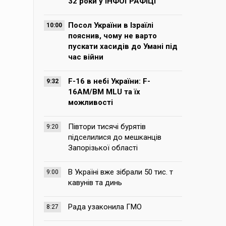
32 роки у ІНФОГРАФІЦІ
Посол України в Ізраїлі
10:00
пояснив, чому не варто
пускати хасидів до Умані під
час війни
F-16 в небі України: F-
9:32
16AM/BM MLU та їх
можливості
Півтори тисячі бурятів
9:20
підселилися до мешканців
Запорізької області
В Україні вже зібрали 50 тис. т
9:00
кавунів та динь
Рада узаконила ГМО
8:27