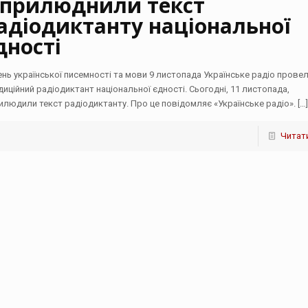
прилюднили текст
адіодиктанту національної
дності
ень української писемності та мови 9 листопада Українське радіо прове
диційний радіодиктант національної єдності. Сьогодні, 11 листопада,
илюдили текст радіодиктанту. Про це повідомляє «Українське радіо».
[…
Читати