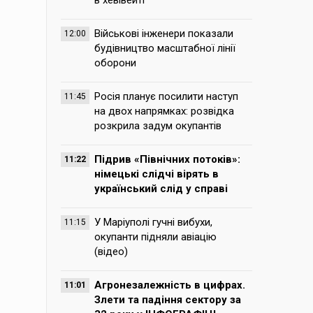
в хевівейті
Військові інженери показали
12:00
будівництво масштабної лінії
оборони
Росія планує посилити наступ
11:45
на двох напрямках: розвідка
розкрила задум окупантів
Підрив «Північних потоків»:
11:22
німецькі слідчі вірять в
український слід у справі
У Маріуполі гучні вибухи,
11:15
окупанти підняли авіацію
(відео)
Агронезалежність в цифрах.
11:01
Злети та падіння сектору за