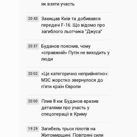
як взяти участь
Захищав Київ та добивався
20:43
передачі F-16. Що відомо про
загиблого льотчика “Джуса”
Буданов пояснив, чому
20:37
«справжній» Путін не виходить у
люди
«Це категорично неприйнятно»:
20:02
МЗС жорстко звернулося до
п’яти країн Європи
Плив 8 км: Буданов вразив
20:00
деталями про участь у
спецоперації в Криму
Загибель трьох пілотів на
19:29
Житомирщині: Повітряні сили