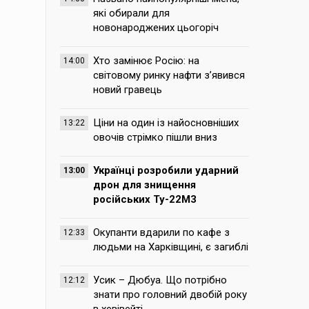
які обирали для
новонароджених цьогоріч
Хто замінює Росію: на
14:00
світовому ринку нафти з’явився
новий гравець
Ціни на один із найосновніших
13:22
овочів стрімко пішли вниз
Українці розробили ударний
13:00
дрон для знищення
російських Ту-22М3
Окупанти вдарили по кафе з
12:33
людьми на Харківщині, є загиблі
Усик – Дюбуа. Що потрібно
12:12
знати про головний двобій року