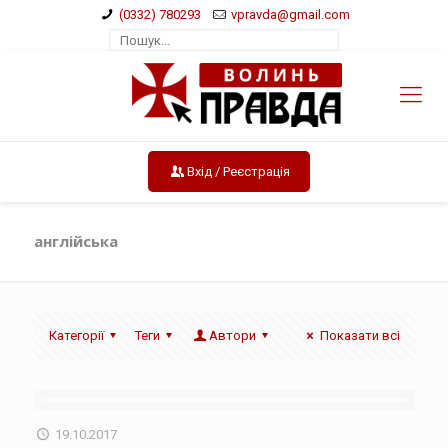
(0332) 780293
vpravda@gmail.com
Вхід / Реєстрація
англійська
Категорії
Теги
Автори
Показати всі
19.10.2017