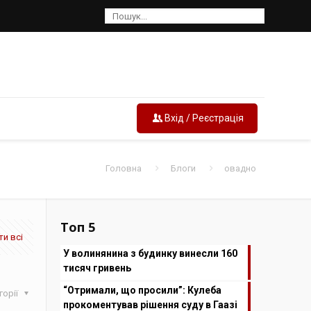
Вхід / Реєстрація
Головна
Блоги
овадно
Топ 5
и всі
У волинянина з будинку винесли 160
тисяч гривень
“Отримали, що просили”: Кулеба
горії
прокоментував рішення суду в Гаазі