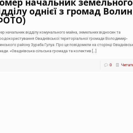
омер начальник земельного
ідділу однієї з громад Волин
ФОТО)
ер начальник відділу комунального майна, земельних відносин та
родокористування Оваднівської територіальної громади Володимир-
инського району Зураба Гулуа. Про це повідомили на сторінці Оваднівсь
мади. «Оваднівська сільська громада та колектив
[…]
0
Читати