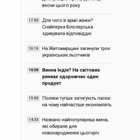
весни цього року
Для чого в армії жінки?
17:00
Снайперка Білозерська
здивувала відповіддю
На Житомирщині загинули троє
16:16
українських льотчиків
Винна Індія? На світових
16:00
ринках здорожчає один
продукт
Поляки тугіше затягують паски:
15:00
на чому найчастіше економлять
Названо найпопулярніші імена,
14:33
які обирали для
новонароджених цьогоріч