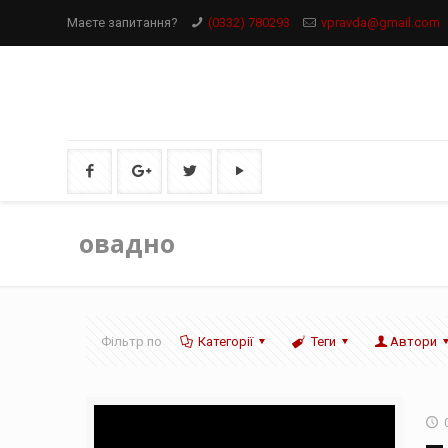
Маєте запитання?
(0332) 780293
vpravda@gmail.com
овадно
Фільтр по
Категорії
Теги
Автори