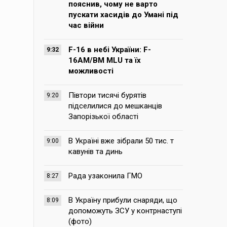
пояснив, чому не варто
пускати хасидів до Умані під
час війни
F-16 в небі України: F-
9:32
16AM/BM MLU та їх
можливості
Півтори тисячі бурятів
9:20
підселилися до мешканців
Запорізької області
В Україні вже зібрали 50 тис. т
9:00
кавунів та динь
Рада узаконила ГМО
8:27
В Україну прибули снаряди, що
8:09
допоможуть ЗСУ у контрнаступі
(фото)