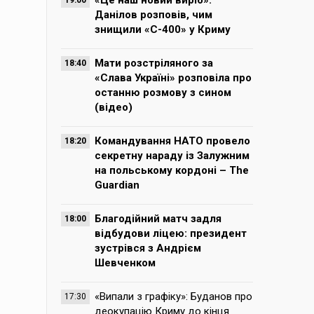
«Це наш новий виріб».
19:00
Данілов розповів, чим
знищили «С-400» у Криму
Мати розстріляного за
18:40
«Слава Україні» розповіла про
останню розмову з сином
(відео)
Командування НАТО провело
18:20
секретну нараду із Залужним
на польському кордоні – The
Guardian
Благодійний матч задля
18:00
відбудови ліцею: президент
зустрівся з Андрієм
Шевченком
«Випали з графіку»: Буданов про
17:30
деокупацію Криму до кінця