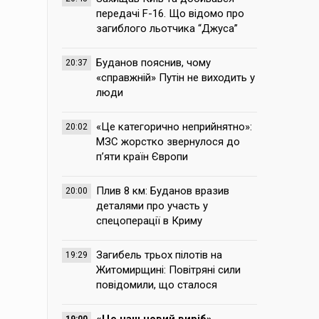
передачі F-16. Що відомо про
загиблого льотчика “Джуса”
Буданов пояснив, чому
20:37
«справжній» Путін не виходить у
люди
«Це категорично неприйнятно»:
20:02
МЗС жорстко звернулося до
п’яти країн Європи
Плив 8 км: Буданов вразив
20:00
деталями про участь у
спецоперації в Криму
Загибель трьох пілотів на
19:29
Житомирщині: Повітряні сили
повідомили, що сталося