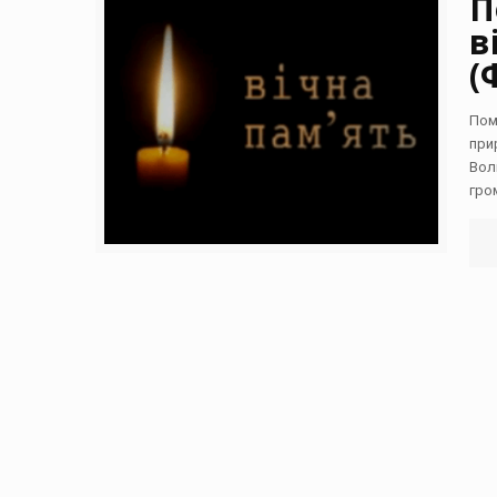
П
в
(
Пом
при
Вол
гро