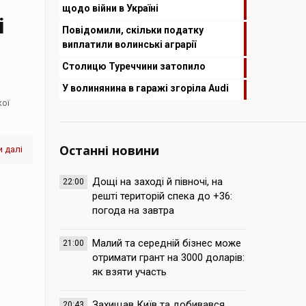
щодо війни в Україні
і
Повідомили, скільки податку
виплатили волинські аграрії
Столицю Туреччини затопило
У волинянина в гаражі згоріла Audi
кої
Останні новини
 далі
Дощі на заході й півночі, на
22:00
решті територій спека до +36:
погода на завтра
Малий та середній бізнес може
21:00
отримати грант на 3000 доларів:
як взяти участь
Захищав Київ та добивався
20:43