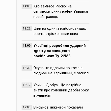
Хто замінює Росію: на
14:00
світовому ринку нафти з’явився
новий гравець
Ціни на один із найосновніших
13:22
овочів стрімко пішли вниз
Українці розробили ударний
13:00
дрон для знищення
російських Ту-22М3
Окупанти вдарили по кафе з
12:33
людьми на Харківщині, є загиблі
Усик – Дюбуа. Що потрібно
12:12
знати про головний двобій року
в хевівейті
Військові інженери показали
12:00