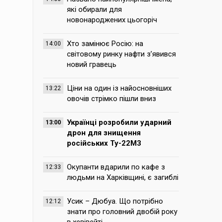
які обирали для
новонароджених цьогоріч
Хто замінює Росію: на
14:00
світовому ринку нафти з’явився
новий гравець
Ціни на один із найосновніших
13:22
овочів стрімко пішли вниз
Українці розробили ударний
13:00
дрон для знищення
російських Ту-22М3
Окупанти вдарили по кафе з
12:33
людьми на Харківщині, є загиблі
Усик – Дюбуа. Що потрібно
12:12
знати про головний двобій року