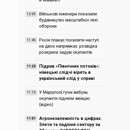
в хевівейті
Військові інженери показали
12:00
будівництво масштабної лінії
оборони
Росія планує посилити наступ
11:45
на двох напрямках: розвідка
розкрила задум окупантів
Підрив «Північних потоків»:
11:22
німецькі слідчі вірять в
український слід у справі
У Маріуполі гучні вибухи,
11:15
окупанти підняли авіацію
(відео)
Агронезалежність в цифрах.
11:01
Злети та падіння сектору за