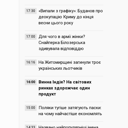
«Випали з графіку»: Буданов про
17:30
деокупацію Криму до кінця
весни цього року
Для чого в армії жінки?
17:00
Снайперка Білозерська
здивувала відповіддю
На Житомирщині загинули троє
16:16
українських льотчиків
Винна Індія? На світових
16:00
ринках здорожчає один
продукт
Поляки тугіше затягують паски:
15:00
на чому найчастіше економлять
Названо найпопулярніші імена,
14:33