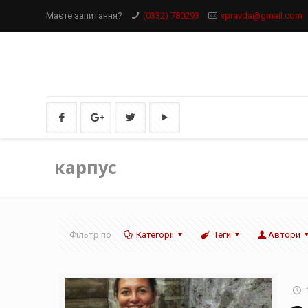
Маєте запитання?
(0332) 780293
vpravda@gmail.com
карпус
Фільтр по
Категорії
Теги
Автори