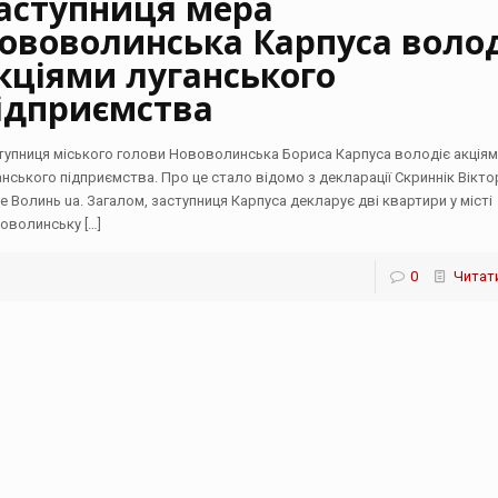
аступниця мера
ововолинська Карпуса волод
кціями луганського
ідприємства
тупниця міського голови Нововолинська Бориса Карпуса володіє акція
анського підприємства. Про це стало відомо з декларації Скриннік Віктор
е Волинь ua. Загалом, заступниця Карпуса декларує дві квартири у місті
оволинську
[…]
0
Читати