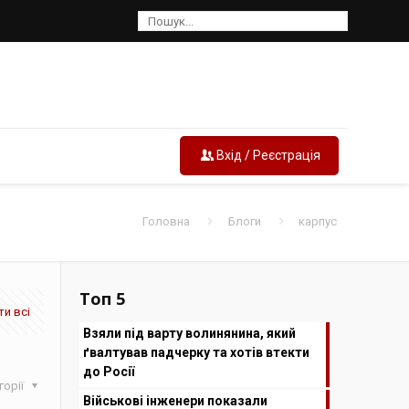
Вхід / Реєстрація
Головна
Блоги
карпус
Топ 5
и всі
Взяли під варту волинянина, який
ґвалтував падчерку та хотів втекти
до Росії
горії
Військові інженери показали