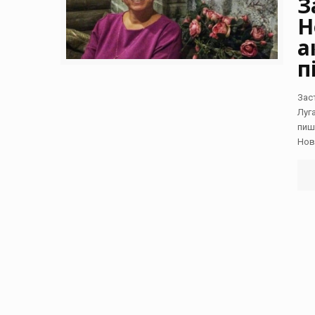
З
Н
а
п
Зас
Луг
пиш
Нов