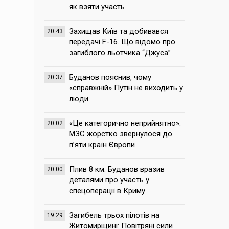
як взяти участь
Захищав Київ та добивався
20:43
передачі F-16. Що відомо про
загиблого льотчика “Джуса”
Буданов пояснив, чому
20:37
«справжній» Путін не виходить у
люди
«Це категорично неприйнятно»:
20:02
МЗС жорстко звернулося до
п’яти країн Європи
Плив 8 км: Буданов вразив
20:00
деталями про участь у
спецоперації в Криму
Загибель трьох пілотів на
19:29
Житомирщині: Повітряні сили