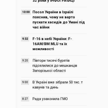
32 роки у ІНФОГРАФІЦІ
Посол України в Ізраїлі
10:00
пояснив, чому не варто
пускати хасидів до Умані під
час війни
F-16 в небі України: F-
9:32
16AM/BM MLU та їх
можливості
Півтори тисячі бурятів
9:20
підселилися до мешканців
Запорізької області
В Україні вже зібрали 50 тис. т
9:00
кавунів та динь
Рада узаконила ГМО
8:27