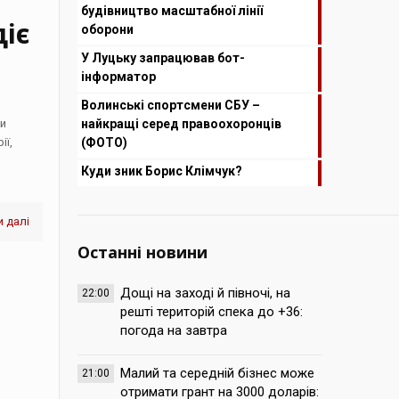
будівництво масштабної лінії
іє
оборони
У Луцьку запрацював бот-
інформатор
Волинські спортсмени СБУ –
ми
найкращі серед правоохоронців
ії,
(ФОТО)
Куди зник Борис Клімчук?
 далі
Останні новини
Дощі на заході й півночі, на
22:00
решті територій спека до +36:
погода на завтра
Малий та середній бізнес може
21:00
отримати грант на 3000 доларів: