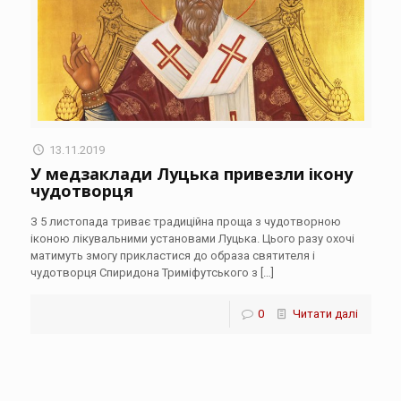
13.11.2019
У медзаклади Луцька привезли ікону
чудотворця
З 5 листопада триває традиційна проща з чудотворною
іконою лікувальними установами Луцька. Цього разу охочі
матимуть змогу прикластися до образа святителя і
чудотворця Спиридона Триміфутського з
[…]
0
Читати далі