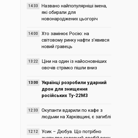
Названо найпопулярніші імена,
14:33
які обирали для
новонароджених цьогоріч
Хто замінює Росію: на
14:00
світовому ринку нафти з’явився
новий гравець
Ціни на один із найосновніших
13:22
овочів стрімко пішли вниз
Українці розробили ударний
13:00
дрон для знищення
російських Ту-22М3
Окупанти вдарили по кафе з
12:33
людьми на Харківщині, є загиблі
Усик – Дюбуа. Що потрібно
12:12