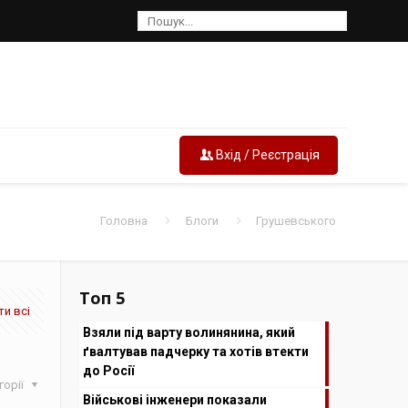
Вхід / Реєстрація
Головна
Блоги
Грушевського
Топ 5
и всі
Взяли під варту волинянина, який
ґвалтував падчерку та хотів втекти
до Росії
горії
Військові інженери показали