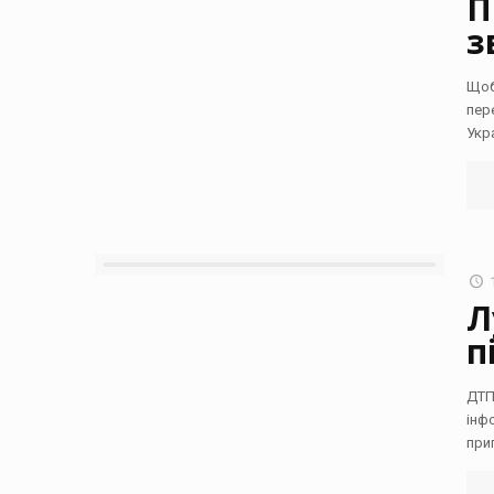
П
з
Щоб
пер
Укр
Л
п
ДТП
інф
при