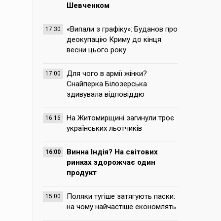
Шевченком
«Випали з графіку»: Буданов про
17:30
деокупацію Криму до кінця
весни цього року
Для чого в армії жінки?
17:00
Снайперка Білозерська
здивувала відповіддю
На Житомирщині загинули троє
16:16
українських льотчиків
Винна Індія? На світових
16:00
ринках здорожчає один
продукт
Поляки тугіше затягують паски:
15:00
на чому найчастіше економлять