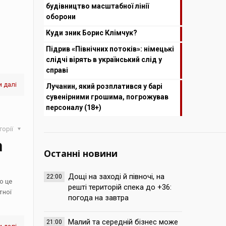
будівництво масштабної лінії
оборони
Куди зник Борис Клімчук?
Підрив «Північних потоків»: німецькі
слідчі вірять в український слід у
справі
 далі
Лучанин, який розплатився у барі
сувенірними грошима, погрожував
персоналу (18+)
горії
а
Останні новини
Дощі на заході й півночі, на
22:00
о це
решті територій спека до +36:
тної
погода на завтра
Малий та середній бізнес може
21:00