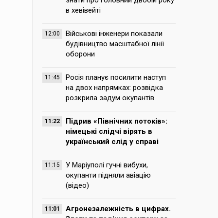
знати про головний двобій року
в хевівейті
Військові інженери показали
12:00
будівництво масштабної лінії
оборони
Росія планує посилити наступ
11:45
на двох напрямках: розвідка
розкрила задум окупантів
Підрив «Північних потоків»:
11:22
німецькі слідчі вірять в
український слід у справі
У Маріуполі гучні вибухи,
11:15
окупанти підняли авіацію
(відео)
Агронезалежність в цифрах.
11:01