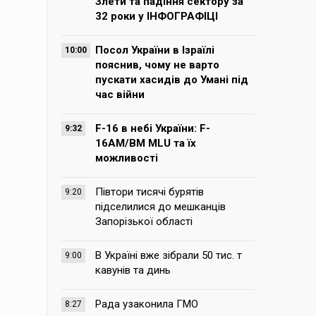
Злети та падіння сектору за
32 роки у ІНФОГРАФІЦІ
Посол України в Ізраїлі
10:00
пояснив, чому не варто
пускати хасидів до Умані під
час війни
F-16 в небі України: F-
9:32
16AM/BM MLU та їх
можливості
Півтори тисячі бурятів
9:20
підселилися до мешканців
Запорізької області
В Україні вже зібрали 50 тис. т
9:00
кавунів та динь
Рада узаконила ГМО
8:27