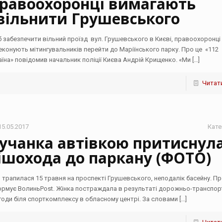
равоохоронці вимагають
вільнити Грушевського
 забезпечити вільний проїзд вул. Грушевського в Києві, правоохоронці
еконують мітингувальників перейти до Маріїнського парку. Про це «112
аїна» повідомив начальник поліції Києва Андрій Крищенко. «Ми
[…]
Читати
15.05.2017
Кате
учанка автівкою притиснул
ішохода до паркану (ФОТО)
 трапилася 15 травня на проспекті Грушевського, неподалік басейну. Пр
ормує ВолиньPost. Жінка постраждала в результаті дорожньо-транспор
годи біля спорткомплексу в обласному центрі. За словами
[…]