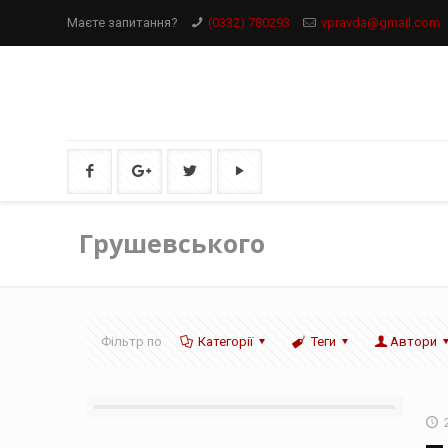
Маєте запитання?
(0332) 780293
vpravda@gmail.com
Грушевського
Фільтр по
Категорії
Теги
Автори