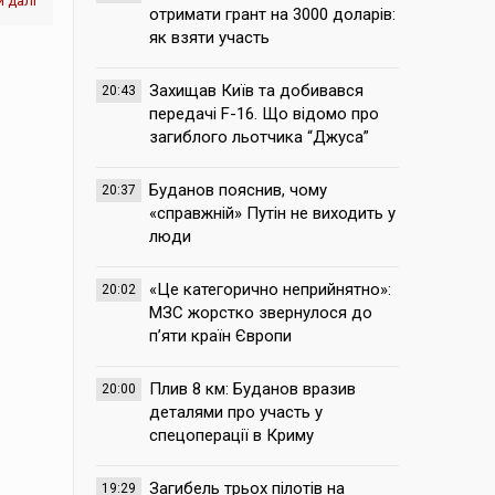
 далі
отримати грант на 3000 доларів:
як взяти участь
Захищав Київ та добивався
20:43
передачі F-16. Що відомо про
загиблого льотчика “Джуса”
Буданов пояснив, чому
20:37
«справжній» Путін не виходить у
люди
«Це категорично неприйнятно»:
20:02
МЗС жорстко звернулося до
п’яти країн Європи
Плив 8 км: Буданов вразив
20:00
деталями про участь у
спецоперації в Криму
Загибель трьох пілотів на
19:29