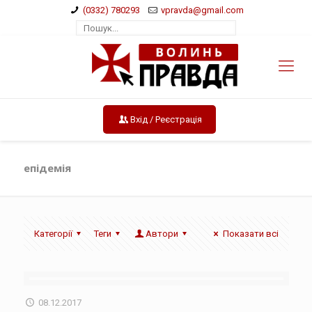
(0332) 780293
vpravda@gmail.com
Вхід / Реєстрація
епідемія
Категорії
Теги
Автори
Показати всі
08.12.2017