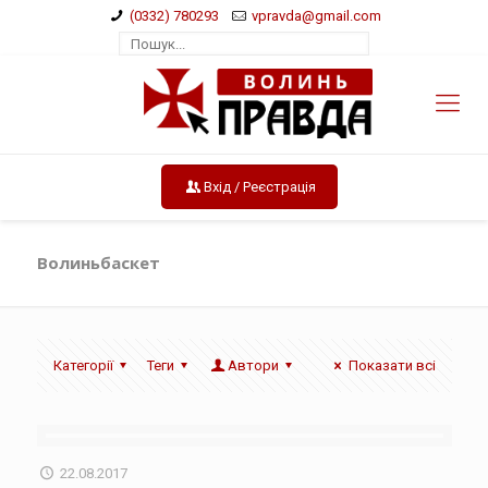
(0332) 780293
vpravda@gmail.com
Вхід / Реєстрація
Волиньбаскет
Категорії
Теги
Автори
Показати всі
22.08.2017