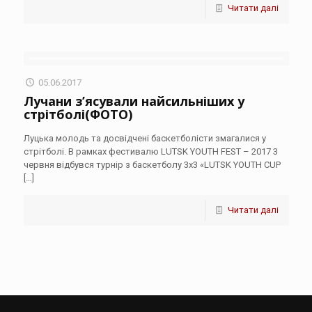
Читати далі
05.06.2017
Лучани з’ясували найсильніших у
стрітболі(ФОТО)
Луцька молодь та досвідчені баскетболісти змагалися у
стрітболі. В рамках фестивалю LUTSK YOUTH FEST – 2017 3
червня відбувся турнір з баскетболу 3х3 «LUTSK YOUTH CUP
[…]
Читати далі