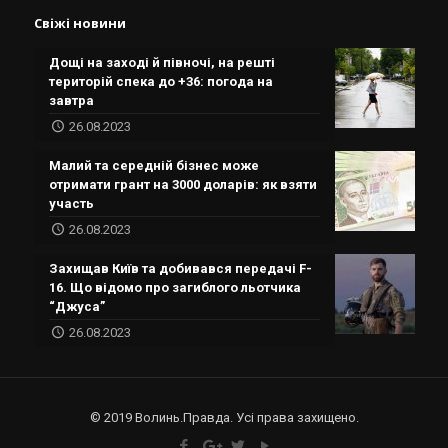
Свіжі новини
Дощі на заході й півночі, на решті
територій спека до +36: погода на
завтра
26.08.2023
Малий та середній бізнес може
отримати грант на 3000 доларів: як взяти
участь
26.08.2023
Захищав Київ та добивався передачі F-
16. Що відомо про загиблого льотчика
“Джуса”
26.08.2023
© 2019 Волинь.Правда. Усі права захищено.