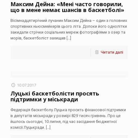
Максим Дейна: «Мені часто говорили,
що в мене немає шансів в баскетболі»
Вісімнадцятирічний лучанин Максим Дейна – один з головних
спортивних ньюсмейкерів цього літа. Допоки його однолітки
закидали стрічки соціальних мереж фотографіями з озер та
морів, баскетболіст захищав
[…]
Читати далі
10.07.2017
Луцькі баскетболісти просять
підтримки у міськради
Федерація баскетболу Луцька просить фінансової підтримки
в депутатів міськради у розмірі 829 тисяч гривень. Про це
йшлось сьогодні, 10 липня, під час засідання бюджетної
комісії Луцькради.
[…]