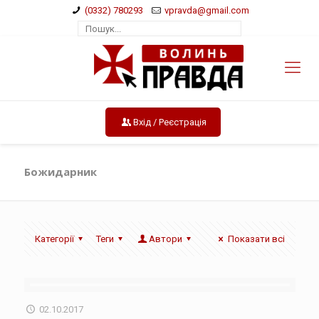
(0332) 780293
vpravda@gmail.com
Вхід / Реєстрація
Божидарник
Категорії
Теги
Автори
Показати всі
02.10.2017