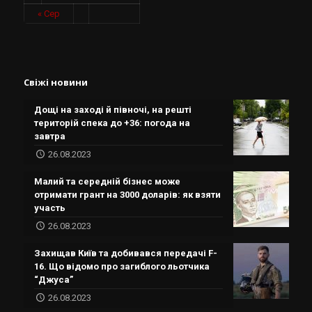
« Сер
Свіжі новини
Дощі на заході й півночі, на решті
територій спека до +36: погода на
завтра
26.08.2023
Малий та середній бізнес може
отримати грант на 3000 доларів: як взяти
участь
26.08.2023
Захищав Київ та добивався передачі F-
16. Що відомо про загиблого льотчика
“Джуса”
26.08.2023