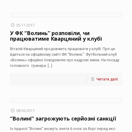
30.11.2017
У ФК “Волинь” розповіли, чи
працюватиме Кварцяний у клубі
Віталій Кварцяний продовжить працювати у клубі. Про це
йдеться на офіційному сайті ФК “Волинь”. Футбольний клуб
«Волинь» офіційно повідомляє про кадрові зміни. На посаду
головного тренера
[…]
Читати далі
08.05.2017
“Волині” загрожують серйозні санкції
Із луцької “Волині” можуть зняти 6 очок за борг перед екс-