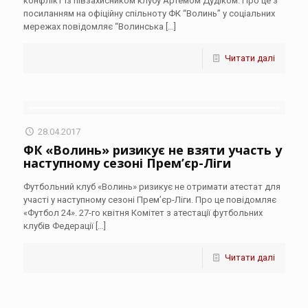
конфлікт із півзахисником клубу Артемом Дудіком. Про це з
посиланням на офіційну спільноту ФК “Волинь” у соціальних
мережах повідомляє “Волинська
[…]
Читати далі
28.04.2017
ФК «Волинь» ризикує не взяти участь у
наступному сезоні Прем’єр-Ліги
Футбольний клуб «Волинь» ризикує не отримати атестат для
участі у наступному сезоні Прем’єр-Ліги. Про це повідомляє
«Футбол 24». 27-го квітня Комітет з атестації футбольних
клубів Федерації
[…]
Читати далі