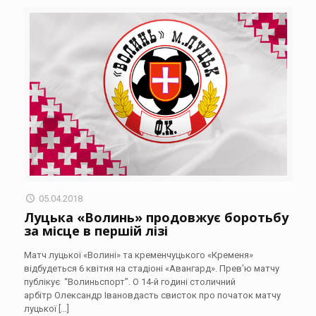
05.04.2018
Луцька «Волинь» продовжує боротьбу
за місце в першій лізі
Матч луцької «Волині» та кременчуцького «Кременя»
відбудеться 6 квітня на стадіоні «Авангард». Прев’ю матчу
публікує “Волиньспорт”. О 14-й годині столичний
арбітр Олександр Івановдасть свисток про початок матчу
луцької
[…]