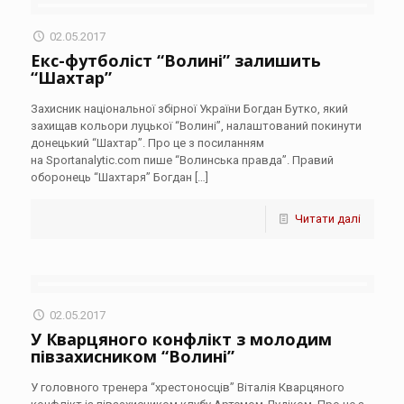
02.05.2017
Екс-футболіст “Волині” залишить
“Шахтар”
Захисник національної збірної України Богдан Бутко, який
захищав кольори луцької “Волині”, налаштований покинути
донецький “Шахтар”. Про це з посиланням
на Sportanalytic.com пише “Волинська правда”. Правий
оборонець “Шахтаря” Богдан
[…]
Читати далі
02.05.2017
У Кварцяного конфлікт з молодим
півзахисником “Волині”
У головного тренера “хрестоносців” Віталія Кварцяного