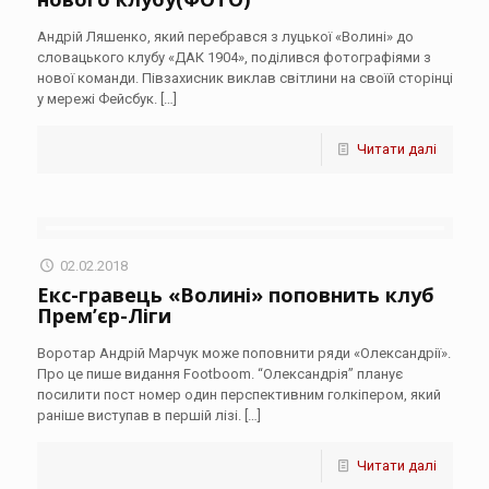
Андрій Ляшенко, який перебрався з луцької «Волині» до
словацького клубу «ДАК 1904», поділився фотографіями з
нової команди. Півзахисник виклав світлини на своїй сторінці
у мережі Фейсбук.
[…]
Читати далі
02.02.2018
Екс-гравець «Волині» поповнить клуб
Прем’єр-Ліги
Воротар Андрій Марчук може поповнити ряди «Олександрії».
Про це пише видання Footboom. “Олександрія” планує
посилити пост номер один перспективним голкіпером, який
раніше виступав в першій лізі.
[…]
Читати далі