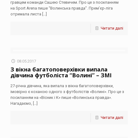
гравцем команди Сашею Стевичем. Про це з посиланням
на Sport Arena пише “Волинська правда”. Прем’єр-ліга
отримала листа
[…]
Читати далі
08.05.2017
З вікна багатоповерхівки випала
дівчина футболіста “Волині” – ЗМІ
27-річна дівчина, яка випала з вікна багатоповерхівки,
імовірно є коханою одного з футболістів «Волині». Про це з
посиланням на «Вісник і К» пише «Волинська правда».
Нагадаємо,
[…]
Читати далі