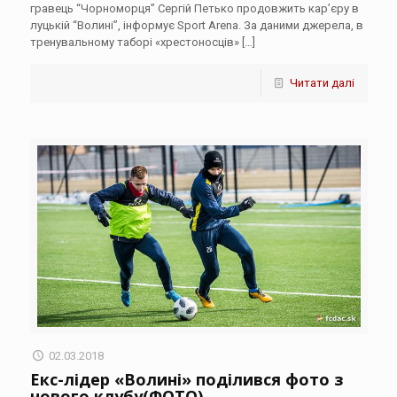
гравець “Чорноморця” Сергій Петько продовжить кар’єру в
луцькій “Волині”, інформує Sport Arena. За даними джерела, в
тренувальному таборі «хрестоносців»
[…]
Читати далі
02.03.2018
Екс-лідер «Волині» поділився фото з
нового клубу(ФОТО)