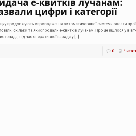
идача е-квитків лучанам:
азвали цифри і категорії
уцку продовжують впровадження автоматизованої системи оплати прої
повіли, скільки та яких продали е-квитків лучанам. Про це йшлося у вівт
листопада, під час оперативної наради у
[…]
0
Читати