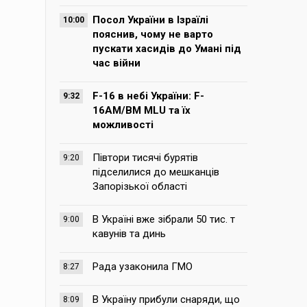
Посол України в Ізраїлі
10:00
пояснив, чому не варто
пускати хасидів до Умані під
час війни
F-16 в небі України: F-
9:32
16AM/BM MLU та їх
можливості
Півтори тисячі бурятів
9:20
підселилися до мешканців
Запорізької області
В Україні вже зібрали 50 тис. т
9:00
кавунів та динь
Рада узаконила ГМО
8:27
В Україну прибули снаряди, що
8:09