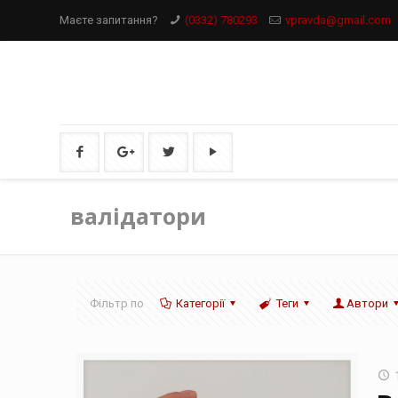
Маєте запитання?
(0332) 780293
vpravda@gmail.com
валідатори
Фільтр по
Категорії
Теги
Автори