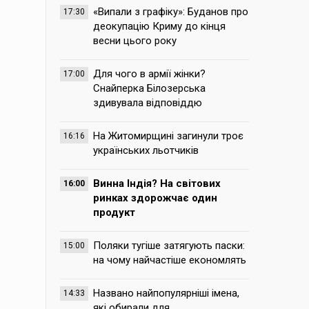
«Випали з графіку»: Буданов про
17:30
деокупацію Криму до кінця
весни цього року
Для чого в армії жінки?
17:00
Снайперка Білозерська
здивувала відповіддю
На Житомирщині загинули троє
16:16
українських льотчиків
Винна Індія? На світових
16:00
ринках здорожчає один
продукт
Поляки тугіше затягують паски:
15:00
на чому найчастіше економлять
Названо найпопулярніші імена,
14:33
які обирали для