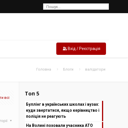
Вхід / Реєстрація
Головна
Блоги
валідатори
Топ 5
и всі
Буллінг в українських школах і вузах:
куди звертатися, якщо керівництво і
поліція не реагують
горії
На Волині поховали учасника АТО