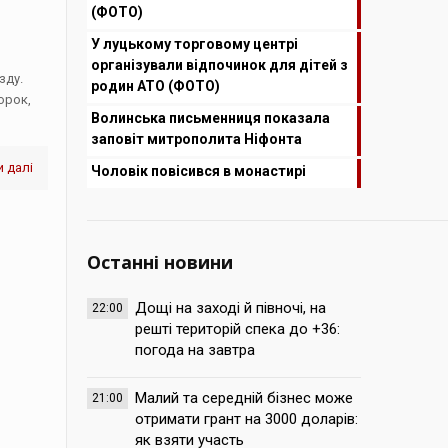
(ФОТО)
У луцькому торговому центрі
організували відпочинок для дітей з
зду.
родин АТО (ФОТО)
орок,
Волинська письменниця показала
заповіт митрополита Ніфонта
 далі
Чоловік повісився в монастирі
Останні новини
Дощі на заході й півночі, на
22:00
решті територій спека до +36:
погода на завтра
Малий та середній бізнес може
21:00
отримати грант на 3000 доларів:
як взяти участь