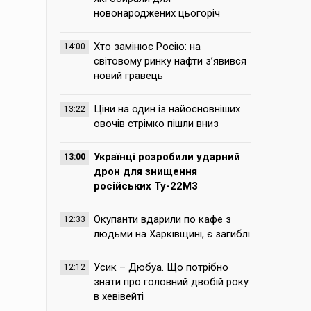
новонароджених цьогоріч
Хто замінює Росію: на
14:00
світовому ринку нафти з’явився
новий гравець
Ціни на один із найосновніших
13:22
овочів стрімко пішли вниз
Українці розробили ударний
13:00
дрон для знищення
російських Ту-22М3
Окупанти вдарили по кафе з
12:33
людьми на Харківщині, є загиблі
Усик – Дюбуа. Що потрібно
12:12
знати про головний двобій року
в хевівейті