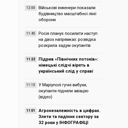
Військові інженери показали
12:00
будівництво масштабної лінії
оборони
Росія планує посилити наступ
11:45
на двох напрямках: розвідка
розкрила задум окупантів
Підрив «Північних потоків»:
11:22
німецькі слідчі вірять в
український слід у справі
У Маріуполі гучні вибухи,
11:15
окупанти підняли авіацію
(відео)
Агронезалежність в цифрах.
11:01
Злети та падіння сектору за
32 роки у ІНФОГРАФІЦІ