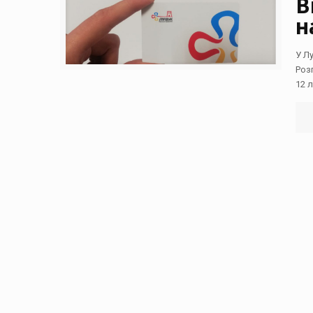
В
н
У Л
Роз
12 