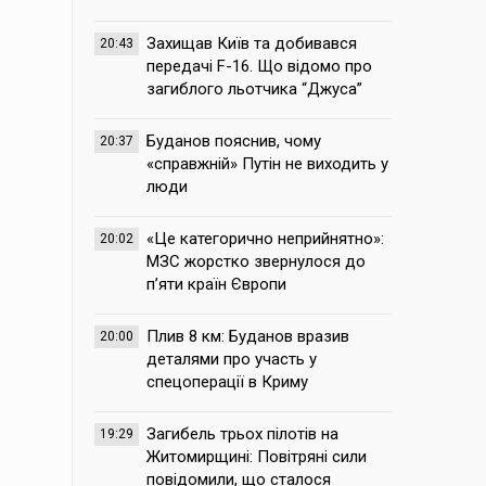
Захищав Київ та добивався
20:43
передачі F-16. Що відомо про
загиблого льотчика “Джуса”
Буданов пояснив, чому
20:37
«справжній» Путін не виходить у
люди
«Це категорично неприйнятно»:
20:02
МЗС жорстко звернулося до
п’яти країн Європи
Плив 8 км: Буданов вразив
20:00
деталями про участь у
спецоперації в Криму
Загибель трьох пілотів на
19:29
Житомирщині: Повітряні сили
повідомили, що сталося