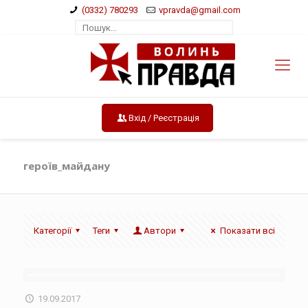
(0332) 780293
vpravda@gmail.com
Вхід / Реєстрація
героїв_майдану
Категорії
Теги
Автори
Показати всі
19.09.2017