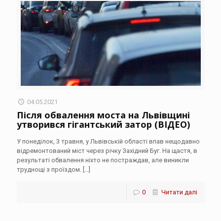
04.05.2021
Після обвалення моста на Львівщині
утворився гігантський затор (ВІДЕО)
У понеділок, 3 травня, у Львівській області впав нещодавно
відремонтований міст через річку Західний Буг. На щастя, в
результаті обвалення ніхто не постраждав, але виникли
труднощі з проїздом.
[…]
0
Читати далі