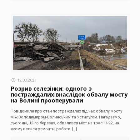
12.03.2021
Розрив селезінки: одного з
постраждалих внаслідок обвалу мосту
на Волині прооперували
Повідомили про стан постраждалих під час обвалу мосту
між Володимиром-Волинським та Устилугом. Нагадаємо,
сьогодні, 12-го березня, обвалився міст на трасі Н-22, на
якому велися ремонтні роботи.
[…]