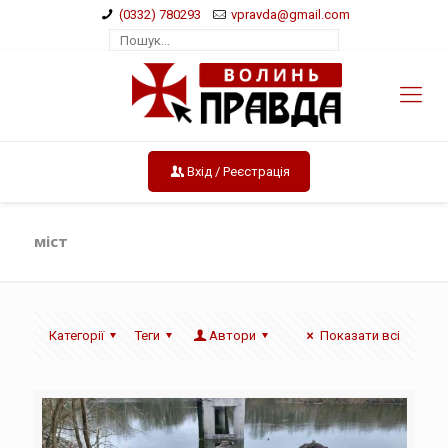
(0332) 780293
vpravda@gmail.com
Вхід / Реєстрація
міст
Категорії
Теги
Автори
Показати всі