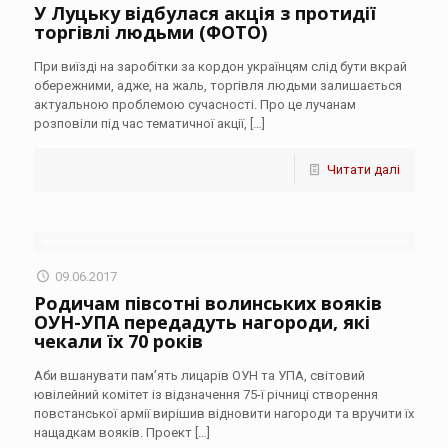
У Луцьку відбулася акція з протидії
торгівлі людьми (ФОТО)
При виїзді на заробітки за кордон українцям слід бути вкрай
обережними, адже, на жаль, торгівля людьми залишається
актуальною проблемою сучасності. Про це лучанам
розповіли під час тематичної акції,
[…]
Читати далі
09.06.2017
Родичам півсотні волинських вояків
ОУН-УПА передадуть нагороди, які
чекали їх 70 років
Аби вшанувати пам’ять лицарів ОУН та УПА, світовий
ювілейний комітет із відзначення 75-ї річниці створення
повстанської армії вирішив відновити нагороди та вручити їх
нащадкам вояків. Проект
[…]