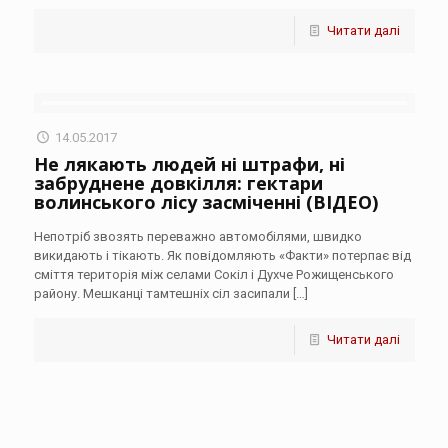
Читати далі
14.05.2017
Не лякають людей ні штрафи, ні
забруднене довкілля: гектари
волинського лісу засміченні (ВІДЕО)
Непотріб звозять переважно автомобілями, швидко
викидають і тікають. Як повідомляють «Факти» потерпає від
сміття територія між селами Сокіл і Духче Рожищенського
району. Мешканці тамтешніх сіл засипали
[…]
Читати далі