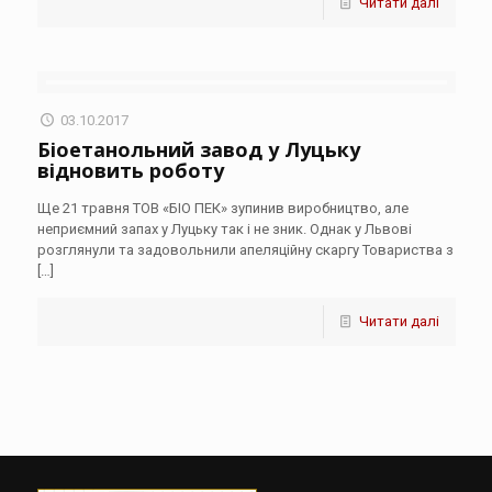
Читати далі
03.10.2017
Біоетанольний завод у Луцьку
відновить роботу
Ще 21 травня ТОВ «БІО ПЕК» зупинив виробництво, але
неприємний запах у Луцьку так і не зник. Однак у Львові
розглянули та задовольнили апеляційну скаргу Товариства з
[…]
Читати далі