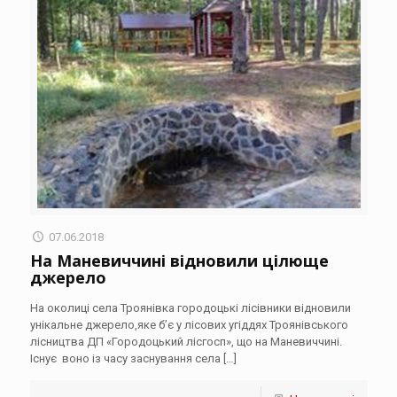
07.06.2018
На Маневиччині відновили цілюще
джерело
На околиці села Троянівка городоцькі лісівники відновили
унікальне джерело,яке б’є у лісових угіддях Троянівського
лісництва ДП «Городоцький лісгосп», що на Маневиччині.
Існує воно із часу заснування села
[…]