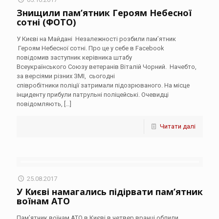
Знищили пам’ятник Героям Небесної
сотні (ФОТО)
У Києві на Майдані Незалежності розбили пам’ятник
Героям Небесної сотні. Про це у себе в Facebook
повідомив заступник керівника штабу
Всеукраїнського Союзу ветеранів Віталій Чорний. Начебто,
за версіями різних ЗМІ, сьогодні
співробітники поліції затримали підозрюваного. На місце
інциденту прибули патрульні поліцейські. Очевидці
повідомляють,
[…]
Читати далі
25.08.2017
У Києві намагались підірвати пам’ятник
воїнам АТО
Пам’ятник воїнам АТО в Києві в четвер вранці облили