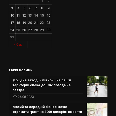
1
2
3
4
5
6
7
8
9
10
11
12
13
14
15
16
17
18
19
20
21
22
23
24
25
26
27
28
29
30
31
« Сер
Свіжі новини
Дощі на заході й півночі, на решті
територій спека до +36: погода на
завтра
26.08.2023
Малий та середній бізнес може
отримати грант на 3000 доларів: як взяти