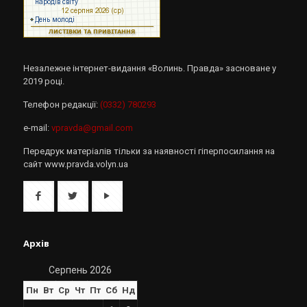
Незалежне інтернет-видання «Волинь. Правда» засноване у
2019 році.
Телефон редакції:
(0332) 780293
e-mail:
vpravda@gmail.com
Передрук матеріалів тільки за наявності гіперпосилання на
сайт www.pravda.volyn.ua
Архів
Серпень 2026
Пн
Вт
Ср
Чт
Пт
Сб
Нд