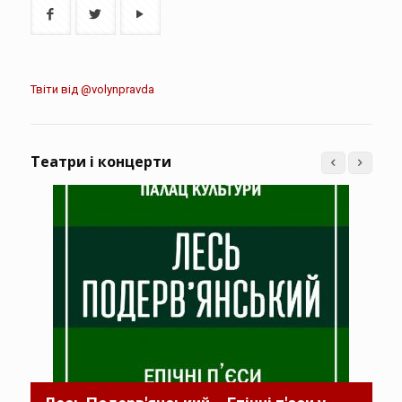
Твіти від @volynpravda
Театри і концерти