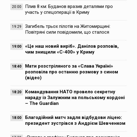
Плив 8 км: Буданов вразив деталями про
20:00
участь у спецоперації в Криму
Загибель трьох пілотів на Житомирщині:
19:29
Повітряні сили повідомили, що сталося
«Це наш новий виріб». Данілов розповів,
19:00
чим знищили «С-400» у Криму
Мати розстріляного за «Слава Україні»
18:40
розповіла про останню розмову з сином
(відео)
Командування НАТО провело секретну
18:20
нараду із Залужним на польському кордоні
– The Guardian
Благодійний матч задля відбудови ліцею:
18:00
президент зустрівся з Андрієм Шевченком