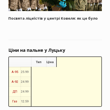
Посвята ліцеїстів у центрі Ковеля: як це було
Ціни на пальне у Луцьку
Тип
Ціна
A-95
25.99
A-92
24.99
ДП
24.99
Газ
12.59