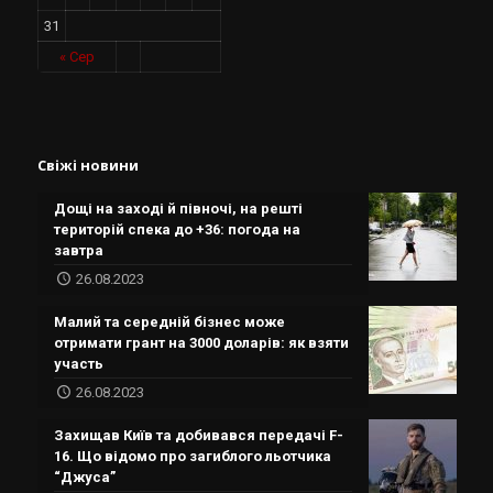
31
« Сер
Свіжі новини
Дощі на заході й півночі, на решті
територій спека до +36: погода на
завтра
26.08.2023
Малий та середній бізнес може
отримати грант на 3000 доларів: як взяти
участь
26.08.2023
Захищав Київ та добивався передачі F-
16. Що відомо про загиблого льотчика
“Джуса”