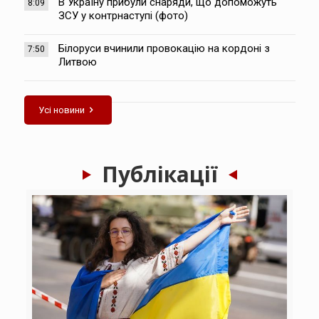
В Україну прибули снаряди, що допоможуть
8:09
ЗСУ у контрнаступі (фото)
Білоруси вчинили провокацію на кордоні з
7:50
Литвою
Усі новини
Публікації