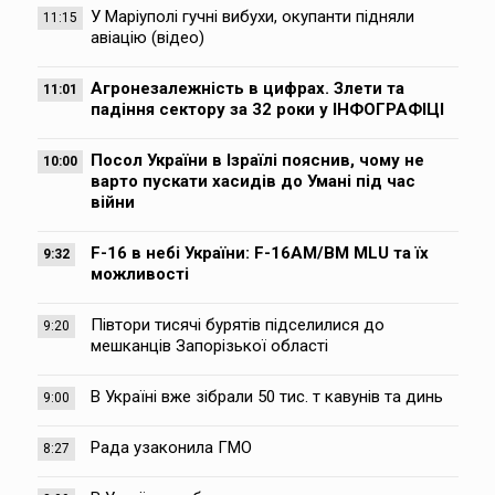
У Маріуполі гучні вибухи, окупанти підняли
11:15
авіацію (відео)
Агронезалежність в цифрах. Злети та
11:01
падіння сектору за 32 роки у ІНФОГРАФІЦІ
Посол України в Ізраїлі пояснив, чому не
10:00
варто пускати хасидів до Умані під час
війни
F-16 в небі України: F-16AM/BM MLU та їх
9:32
можливості
Півтори тисячі бурятів підселилися до
9:20
мешканців Запорізької області
В Україні вже зібрали 50 тис. т кавунів та динь
9:00
Рада узаконила ГМО
8:27