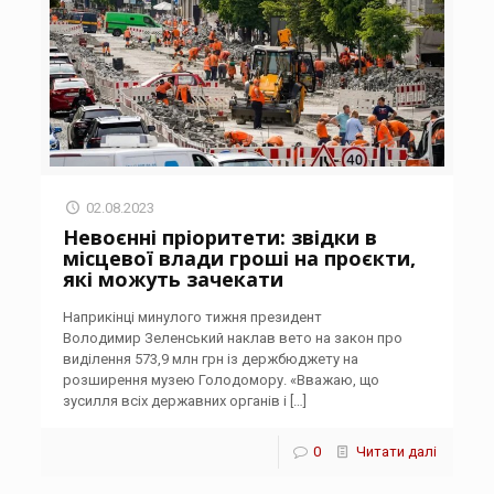
02.08.2023
Невоєнні пріоритети: звідки в
місцевої влади гроші на проєкти,
які можуть зачекати
Наприкінці минулого тижня президент
Володимир Зеленський наклав вето на закон про
виділення 573,9 млн грн із держбюджету на
розширення музею Голодомору. «Вважаю, що
зусилля всіх державних органів і
[…]
0
Читати далі