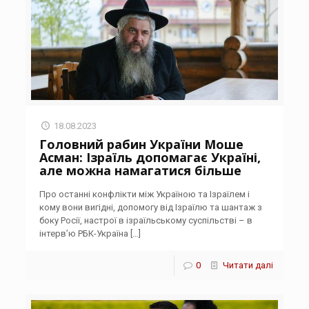
18.08.2023
Головний рабин України Моше
Асман: Ізраїль допомагає Україні,
але можна намагатися більше
Про останні конфлікти між Україною та Ізраїлем і
кому вони вигідні, допомогу від Ізраїлю та шантаж з
боку Росії, настрої в ізраїльському суспільстві – в
інтерв’ю РБК-Україна
[…]
0
Читати далі