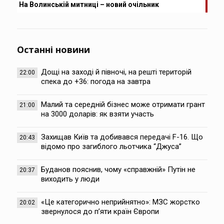
На Волинській митниці – новий очільник
Останні новини
Дощі на заході й півночі, на решті територій
22:00
спека до +36: погода на завтра
Малий та середній бізнес може отримати грант
21:00
на 3000 доларів: як взяти участь
Захищав Київ та добивався передачі F-16. Що
20:43
відомо про загиблого льотчика “Джуса”
Буданов пояснив, чому «справжній» Путін не
20:37
виходить у люди
«Це категорично неприйнятно»: МЗС жорстко
20:02
звернулося до п’яти країн Європи