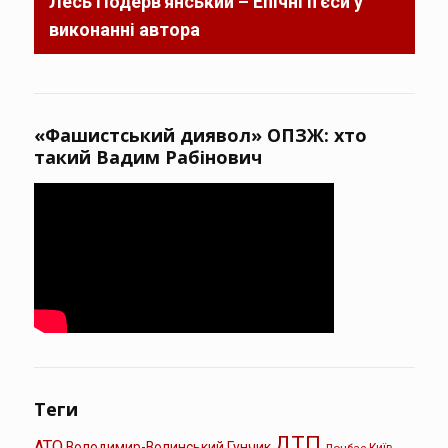
Лесь Подерв'янський – Епічні п'єси у
виконанні автора
«Фашистський диявол» ОПЗЖ: хто
такий Вадим Рабінович
Теги
ДТП
АТО
Володимир-Волинський
Гунчик
Донбас
Київ