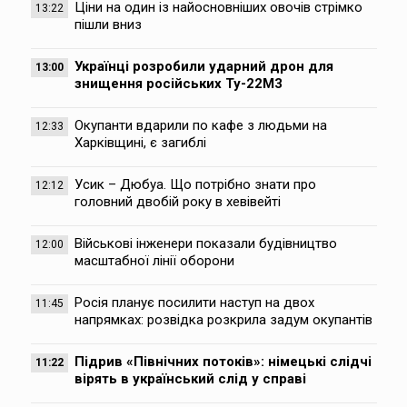
Ціни на один із найосновніших овочів стрімко
13:22
пішли вниз
Українці розробили ударний дрон для
13:00
знищення російських Ту-22М3
Окупанти вдарили по кафе з людьми на
12:33
Харківщині, є загиблі
Усик – Дюбуа. Що потрібно знати про
12:12
головний двобій року в хевівейті
Військові інженери показали будівництво
12:00
масштабної лінії оборони
Росія планує посилити наступ на двох
11:45
напрямках: розвідка розкрила задум окупантів
Підрив «Північних потоків»: німецькі слідчі
11:22
вірять в український слід у справі