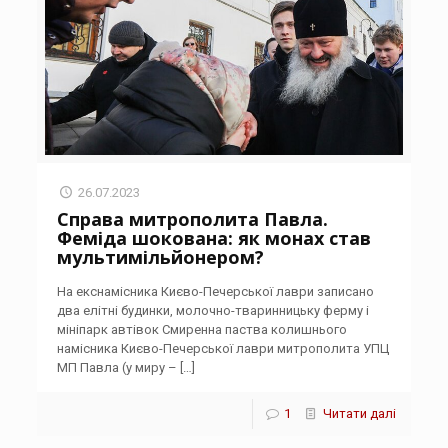
26.07.2023
Справа митрополита Павла.
Феміда шокована: як монах став
мультимільйонером?
На екснамісника Києво-Печерської лаври записано
два елітні будинки, молочно-тваринницьку ферму і
мініпарк автівок Смиренна паства колишнього
намісника Києво-Печерської лаври митрополита УПЦ
МП Павла (у миру –
[…]
1
Читати далі