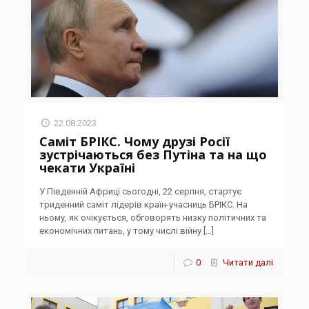
22.08.2023
Саміт БРІКС. Чому друзі Росії
зустрічаються без Путіна та на що
чекати Україні
У Південній Африці сьогодні, 22 серпня, стартує
триденний саміт лідерів країн-учасниць БРІКС. На
ньому, як очікується, обговорять низку політичних та
економічних питань, у тому числі війну
[…]
0
Читати далі