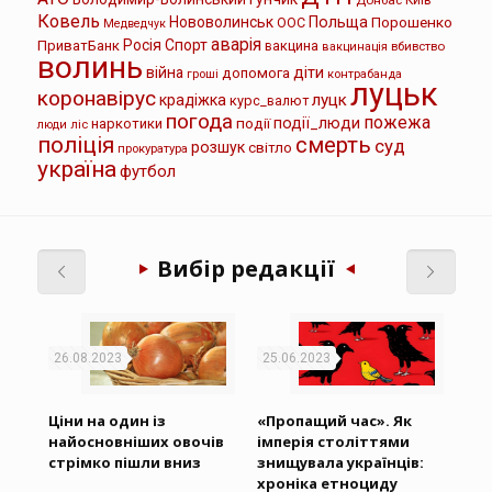
Ковель
Нововолинськ
Польща
Порошенко
ООС
Медведчук
аварія
Росія
Спорт
ПриватБанк
вакцина
вбивство
вакцинація
волинь
війна
діти
допомога
контрабанда
гроші
луцьк
коронавірус
луцк
крадіжка
курс_валют
погода
пожежа
події
події_люди
наркотики
ліс
люди
поліція
смерть
суд
розшук
світло
прокуратура
україна
футбол
Вибір редакції
26.08.2023
25.06.2023
24.
Ціни на один із
«Пропащий час». Як
З г
найосновніших овочів
імперія століттями
При
стрімко пішли вниз
знищувала українців:
вій
хроніка етноциду
вик