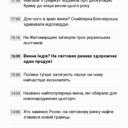
«Випали з графіку»: Буданов про деокупацію
17:30
Криму до кінця весни цього року
Для чого в армії жінки? Снайперка Білозерська
17:00
здивувала відповіддю
На Житомирщині загинули троє українських
16:16
льотчиків
Винна Індія? На світових ринках здорожчає
16:00
один продукт
Поляки тугіше затягують паски: на чому
15:00
найчастіше економлять
Названо найпопулярніші імена, які обирали для
14:33
новонароджених цьогоріч
Хто замінює Росію: на світовому ринку нафти
14:00
з’явився новий гравець