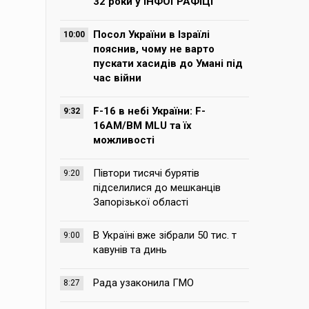
32 роки у ІНФОГРАФІЦІ
Посол України в Ізраїлі
10:00
пояснив, чому не варто
пускати хасидів до Умані під
час війни
F-16 в небі України: F-
9:32
16AM/BM MLU та їх
можливості
Півтори тисячі бурятів
9:20
підселилися до мешканців
Запорізької області
В Україні вже зібрали 50 тис. т
9:00
кавунів та динь
Рада узаконила ГМО
8:27