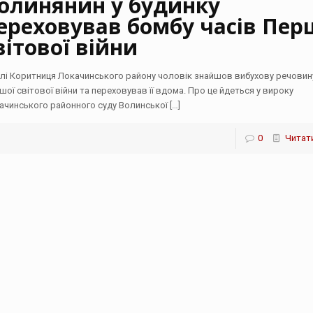
олинянин у будинку
ереховував бомбу часів Пер
вітової війни
елі Коритниця Локачинського району чоловік знайшов вибухову речовин
шої світової війни та переховував її вдома. Про це йдеться у вироку
ачинського районного суду Волинської
[…]
0
Читати