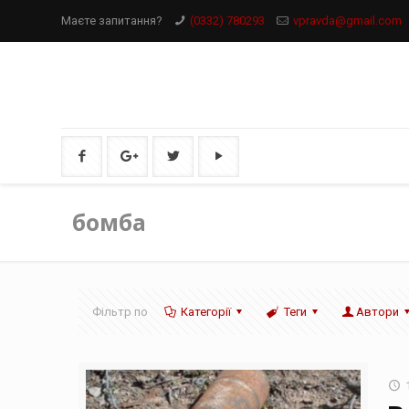
Маєте запитання?
(0332) 780293
vpravda@gmail.com
бомба
Фільтр по
Категорії
Теги
Автори