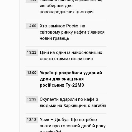
які обирали для
новонароджених цьогоріч
Хто замінює Росію: на
14:00
світовому ринку нафти з’явився
новий гравець
Ціни на один із найосновніших
13:22
овочів стрімко пішли вниз
Українці розробили ударний
13:00
дрон для знищення
російських Ту-22М3
Окупанти вдарили по кафе з
12:33
людьми на Харківщині, є загиблі
Усик – Дюбуа. Що потрібно
12:12
знати про головний двобій року