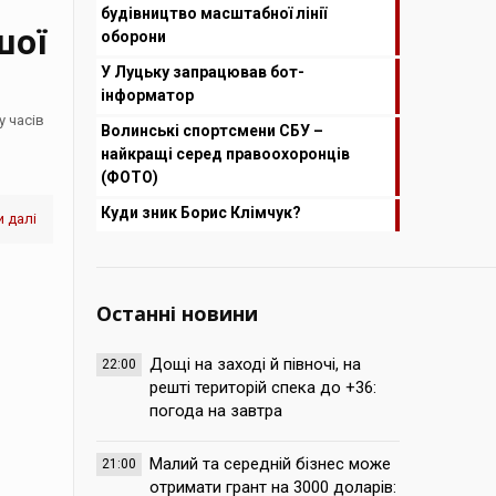
будівництво масштабної лінії
шої
оборони
У Луцьку запрацював бот-
інформатор
у часів
Волинські спортсмени СБУ –
найкращі серед правоохоронців
(ФОТО)
Куди зник Борис Клімчук?
 далі
Останні новини
Дощі на заході й півночі, на
22:00
решті територій спека до +36:
погода на завтра
Малий та середній бізнес може
21:00
отримати грант на 3000 доларів: