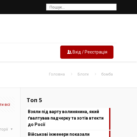
Вхід / Реєстрація
Головна
Блоги
бомба
Топ 5
и всі
Взяли під варту волинянина, який
ґвалтував падчерку та хотів втекти
до Росії
горії
Військові інженери показали