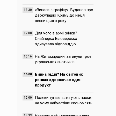
«Випали з графіку»: Буданов про
17:30
деокупацію Криму до кінця
весни цього року
Для чого в армії жінки?
17:00
Снайперка Білозерська
здивувала відповіддю
На Житомирщині загинули троє
16:16
українських льотчиків
Винна Індія? На світових
16:00
ринках здорожчає один
продукт
Поляки тугіше затягують паски:
15:00
на чому найчастіше економлять
Названо найпопулярніші імена,
14:33