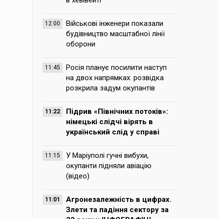
в хевівейті
Військові інженери показали
12:00
будівництво масштабної лінії
оборони
Росія планує посилити наступ
11:45
на двох напрямках: розвідка
розкрила задум окупантів
Підрив «Північних потоків»:
11:22
німецькі слідчі вірять в
український слід у справі
У Маріуполі гучні вибухи,
11:15
окупанти підняли авіацію
(відео)
Агронезалежність в цифрах.
11:01
Злети та падіння сектору за