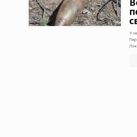
В
п
с
У с
Пер
Лок