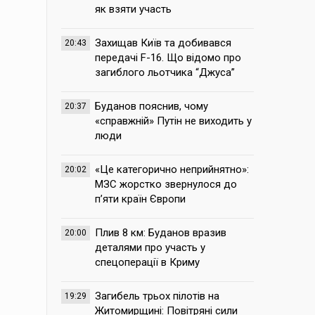
як взяти участь
Захищав Київ та добивався
20:43
передачі F-16. Що відомо про
загиблого льотчика “Джуса”
Буданов пояснив, чому
20:37
«справжній» Путін не виходить у
люди
«Це категорично неприйнятно»:
20:02
МЗС жорстко звернулося до
п’яти країн Європи
Плив 8 км: Буданов вразив
20:00
деталями про участь у
спецоперації в Криму
Загибель трьох пілотів на
19:29
Житомирщині: Повітряні сили