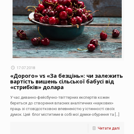
17.07.2018
«Дорого» vs «За безцінь»: чи залежить
вартість вишень сільської бабусі від
«стрибків» долара
У час диванно-фейсбучно-твіттерних експертів кожен
береться до створення власних аналітичних «наукових»
праць зі стовідсотковою впевненістю у істинності своїх
думок. ‌Цей блог міститиме в собі мої думки-обурення та
[…]
Читати далі