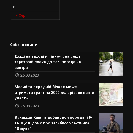
31
« Сер
Свіжі новини
Дощі на заході й півночі, на решті
територій спека до +36: погода на
завтра
26.08.2023
Малий та середній бізнес може
отримати грант на 3000 доларів: як взяти
участь
26.08.2023
Захищав Київ та добивався передачі F-
16. Що відомо про загиблого льотчика
“Джуса”