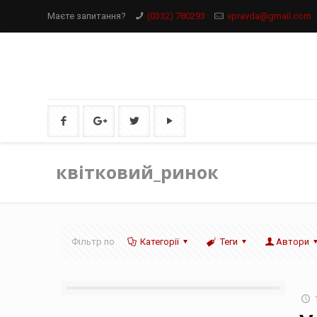
Маєте запитання?
(0332) 780293
vpravda@gmail.com
квітковий_ринок
Фільтр по
Категорії
Теги
Автори