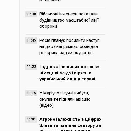
в хевівейті
Військові інженери показали
12:00
будівництво масштабної лінії
оборони
Росія планує посилити наступ
11:45
на двох напрямках: розвідка
розкрила задум окупантів
Підрив «Північних потоків»:
11:22
німецькі слідчі вірять в
український слід у справі
У Маріуполі гучні вибухи,
11:15
окупанти підняли авіацію
(відео)
Агронезалежність в цифрах.
11:01
Злети та падіння сектору за