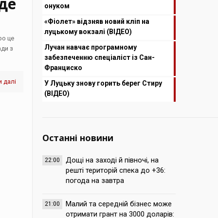
де
онуком
«Фіолет» відзняв новий кліп на
луцькому вокзалі (ВІДЕО)
ро це
Лучан навчає програмному
ади з
забезпеченню спеціаліст із Сан-
Франциско
 далі
У Луцьку знову горить берег Стиру
(ВІДЕО)
Останні новини
Дощі на заході й півночі, на
22:00
решті територій спека до +36:
погода на завтра
Малий та середній бізнес може
21:00
отримати грант на 3000 доларів: