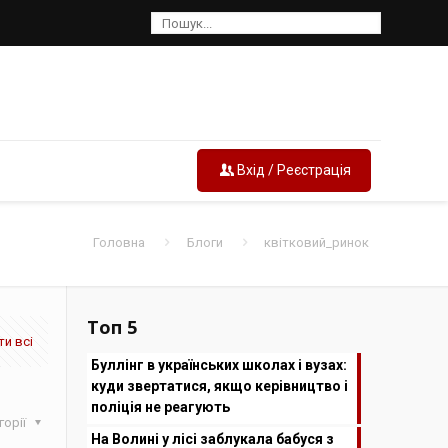
Вхід / Реєстрація
Головна
Блоги
квітковий_ринок
Топ 5
и всі
Буллінг в українських школах і вузах:
куди звертатися, якщо керівництво і
поліція не реагують
горії
На Волині у лісі заблукала бабуся з