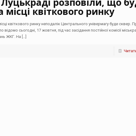
 Луцькраді розповіли, що бу
а місці квіткового ринку
місці квіткового ринку неподалік Центрального універмагу буде сквер. П
о відомо сьогодні, 17 жовтня, під час засідання постійної комісії міськр
ань ЖКГ. На
[…]
Читати