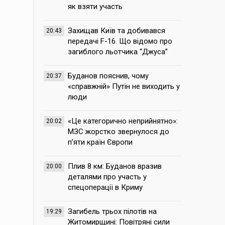
як взяти участь
Захищав Київ та добивався
20:43
передачі F-16. Що відомо про
загиблого льотчика “Джуса”
Буданов пояснив, чому
20:37
«справжній» Путін не виходить у
люди
«Це категорично неприйнятно»:
20:02
МЗС жорстко звернулося до
п’яти країн Європи
Плив 8 км: Буданов вразив
20:00
деталями про участь у
спецоперації в Криму
Загибель трьох пілотів на
19:29
Житомирщині: Повітряні сили