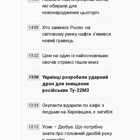
які обирали для
новонароджених цьогоріч
Хто замінює Росію: на
14:00
світовому ринку нафти з’явився
новий гравець
Ціни на один із найосновніших
13:22
овочів стрімко пішли вниз
Українці розробили ударний
13:00
дрон для знищення
російських Ту-22М3
Окупанти вдарили по кафе з
12:33
людьми на Харківщині, є загиблі
Усик – Дюбуа. Що потрібно
12:12
знати про головний двобій року