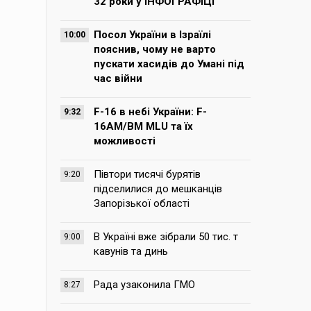
32 роки у ІНФОГРАФІЦІ
Посол України в Ізраїлі
10:00
пояснив, чому не варто
пускати хасидів до Умані під
час війни
F-16 в небі України: F-
9:32
16AM/BM MLU та їх
можливості
Півтори тисячі бурятів
9:20
підселилися до мешканців
Запорізької області
В Україні вже зібрали 50 тис. т
9:00
кавунів та динь
Рада узаконила ГМО
8:27