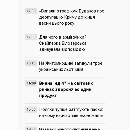
«Випали з графіку»: Буданов про
17:30
деокупацію Криму до кінця
весни цього року
Для чого в армії жінки?
17:00
Снайперка Білозерська
здивувала відповіддю
На Житомирщині загинули троє
16:16
українських льотчиків
Винна Індія? На світових
16:00
ринках здорожчає один
продукт
Поляки тугіше затягують паски:
15:00
на чому найчастіше економлять
Названо найпопулярніші імена,
14:33