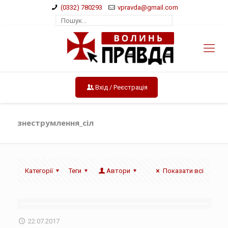
(0332) 780293
vpravda@gmail.com
Вхід / Реєстрація
знеструмлення_сіл
Категорії
Теги
Автори
Показати всі
22.07.2017