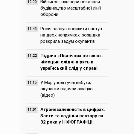
Військові інженери показали
12:00
будівництво масштабної лінії
оборони
Росія планує посилити наступ
11:45
на двох напрямках: розвідка
розкрила задум окупантів
Підрив «Північних потоків»:
11:22
німецькі слідчі вірять в
український слід у справі
У Маріуполі гучні вибухи,
11:15
окупанти підняли авіацію
(відео)
Агронезалежність в цифрах.
11:01
Злети та падіння сектору за
32 роки у ІНФОГРАФІЦІ