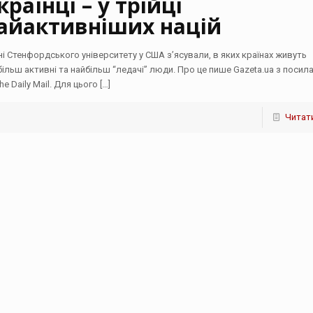
країнці – у трійці
айактивніших націй
ні Стенфордського університету у США з’ясували, в яких країнах живуть
більш активні та найбільш “ледачі” люди. Про це пише Gazeta.ua з посил
he Daily Mail. Для цього
[…]
Читати