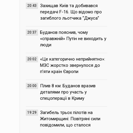
Захищав Київ та добивався
20:43
передачі F-16. Що відомо про
загиблого льотчика “Джуса”
Буданов пояснив, чому
20:37
«справжній» Путін не виходить у
люди
«Це категорично неприйнятно»:
20:02
МЗС жорстко звернулося до
п’яти країн Європи
Плив 8 км: Буданов вразив
20:00
деталями про участь у
спецоперації в Криму
Загибель трьох пілотів на
19:29
Житомирщині: Повітряні сили
повідомили, що сталося