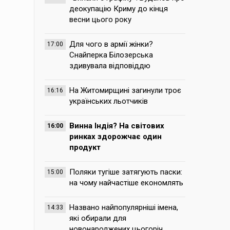
деокупацію Криму до кінця
весни цього року
Для чого в армії жінки?
17:00
Снайперка Білозерська
здивувала відповіддю
На Житомирщині загинули троє
16:16
українських льотчиків
Винна Індія? На світових
16:00
ринках здорожчає один
продукт
Поляки тугіше затягують паски:
15:00
на чому найчастіше економлять
Названо найпопулярніші імена,
14:33
які обирали для
новонароджених цьогоріч