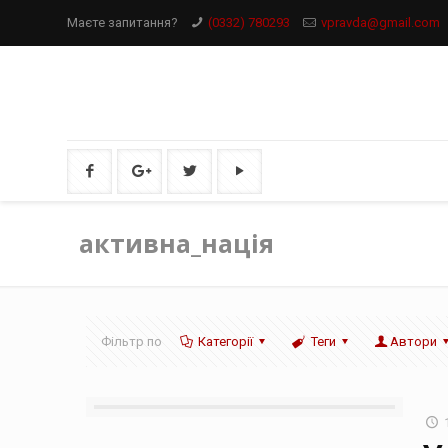
Маєте запитання?
(0332) 780293
vpravda@gmail.com
активна_нація
Фільтр по
Категорії
Теги
Автори