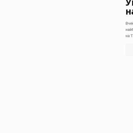
У
н
Вче
най
на T