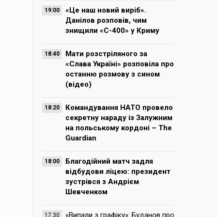
«Це наш новий виріб».
19:00
Данілов розповів, чим
знищили «С-400» у Криму
Мати розстріляного за
18:40
«Слава Україні» розповіла про
останню розмову з сином
(відео)
Командування НАТО провело
18:20
секретну нараду із Залужним
на польському кордоні – The
Guardian
Благодійний матч задля
18:00
відбудови ліцею: президент
зустрівся з Андрієм
Шевченком
«Випали з графіку»: Буданов про
17:30