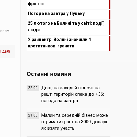
фронти
Погода на завтра у Луцьку
25 лютого на Волині та у світі: події,
люди
анням
У райцентрі Волині знайшли 4
протитанкові гранати
 далі
Останні новини
Дощі на заході й півночі, на
22:00
решті територій спека до +36:
погода на завтра
Малий та середній бізнес може
21:00
отримати грант на 3000 доларів:
як взяти участь