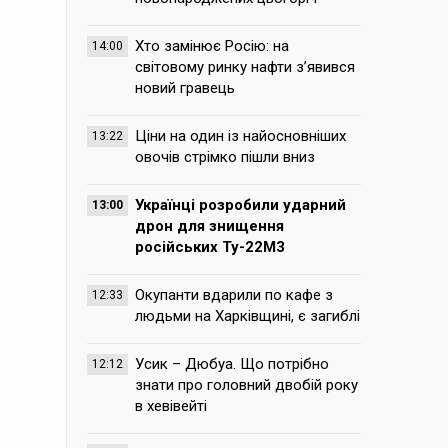
Хто замінює Росію: на
14:00
світовому ринку нафти з’явився
новий гравець
Ціни на один із найосновніших
13:22
овочів стрімко пішли вниз
Українці розробили ударний
13:00
дрон для знищення
російських Ту-22М3
Окупанти вдарили по кафе з
12:33
людьми на Харківщині, є загиблі
Усик – Дюбуа. Що потрібно
12:12
знати про головний двобій року
в хевівейті