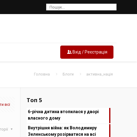
Вхід / Реєстрація
Головна
Блоги
активна_нація
Топ 5
и всі
6-річна дитина втопилася у дворі
власного дому
Внутрішня війна: як Володимиру
горії
Зеленському розірватися на всі