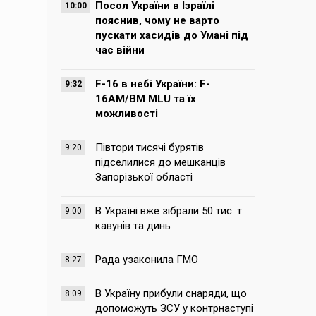
Посол України в Ізраїлі
10:00
пояснив, чому не варто
пускати хасидів до Умані під
час війни
F-16 в небі України: F-
9:32
16AM/BM MLU та їх
можливості
Півтори тисячі бурятів
9:20
підселилися до мешканців
Запорізької області
В Україні вже зібрали 50 тис. т
9:00
кавунів та динь
Рада узаконила ГМО
8:27
В Україну прибули снаряди, що
8:09
допоможуть ЗСУ у контрнаступі