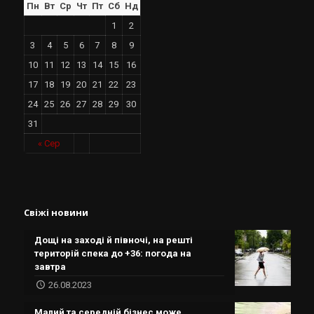
Пн
Вт
Ср
Чт
Пт
Сб
Нд
1
2
3
4
5
6
7
8
9
10
11
12
13
14
15
16
17
18
19
20
21
22
23
24
25
26
27
28
29
30
31
« Сер
Свіжі новини
Дощі на заході й півночі, на решті
територій спека до +36: погода на
завтра
26.08.2023
Малий та середній бізнес може