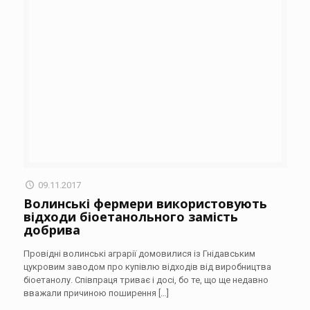
09.11.2017
Волинські фермери використовують
відходи біоетанольного замість
добрива
Провідні волинські аграрії домовилися із Гнідавським
цукровим заводом про купівлю відходів від виробництва
біоетанолу. Співпраця триває і досі, бо те, що ще недавно
вважали причиною поширення
[…]