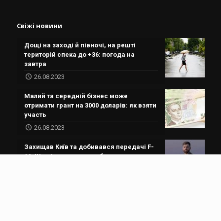
Свіжі новини
Дощі на заході й півночі, на решті
територій спека до +36: погода на
завтра
26.08.2023
Малий та середній бізнес може
отримати грант на 3000 доларів: як взяти
участь
26.08.2023
Захищав Київ та добивався передачі F-
16. Що відомо про загиблого льотчика
“Джуса”
26.08.2023
© 2019 Волинь.Правда. Усі права захищено.