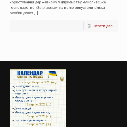
користування державному підприємству «Мисливське
господарство «Звірівське», на волю випустили кілька
особин диких
[…]
Читати далі