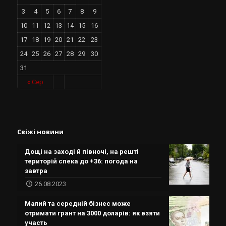
3
4
5
6
7
8
9
10
11
12
13
14
15
16
17
18
19
20
21
22
23
24
25
26
27
28
29
30
31
« Сер
Свіжі новини
Дощі на заході й півночі, на решті
територій спека до +36: погода на
завтра
26.08.2023
Малий та середній бізнес може
отримати грант на 3000 доларів: як взяти
участь