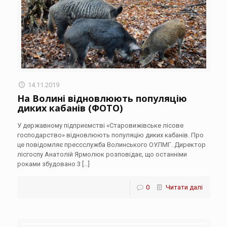
14.11.2019
На Волині відновлюють популяцію
диких кабанів (ФОТО)
У державному підприємстві «Старовижівське лісове
господарство» відновлюють популяцію диких кабанів. Про
це повідомляє прессслужба Волинського ОУЛМГ. Директор
лісгоспу Анатолій Ярмолюк розповідає, що останніми
роками збудовано 3
[…]
0
Читати далі