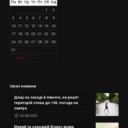
Пн
Вт
Ср
Чт
Пт
Сб
Нд
1
2
3
4
5
6
7
8
9
10
11
12
13
14
15
16
17
18
19
20
21
22
23
24
25
26
27
28
29
30
31
« Сер
Свіжі новини
Дощі на заході й півночі, на решті
територій спека до +36: погода на
завтра
26.08.2023
Малий та середній бізнес може