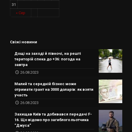
31
« Сер
Свіжі новини
Дощі на заході й півночі, на решті
територій спека до +36: погода на
завтра
26.08.2023
Малий та середній бізнес може
отримати грант на 3000 доларів: як взяти
участь
26.08.2023
Захищав Київ та добивався передачі F-
16. Що відомо про загиблого льотчика
“Джуса”