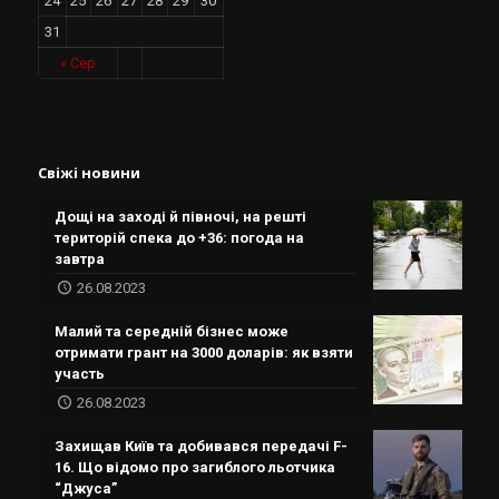
24
25
26
27
28
29
30
31
« Сер
Свіжі новини
Дощі на заході й півночі, на решті
територій спека до +36: погода на
завтра
26.08.2023
Малий та середній бізнес може
отримати грант на 3000 доларів: як взяти
участь
26.08.2023
Захищав Київ та добивався передачі F-
16. Що відомо про загиблого льотчика
“Джуса”