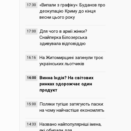
«Випали з графіку»: Буданов про
17:30
деокупацію Криму до кінця
весни цього року
Для чого в армії жінки?
17:00
Снайперка Білозерська
здивувала відповіддю
На Житомирщині загинули троє
16:16
українських льотчиків
Винна Індія? На світових
16:00
ринках здорожчає один
продукт
Поляки тугіше затягують паски:
15:00
на чому найчастіше економлять
Названо найпопулярніші імена,
14:33
які обирали для