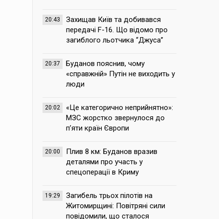
Захищав Київ та добивався
20:43
передачі F-16. Що відомо про
загиблого льотчика “Джуса”
Буданов пояснив, чому
20:37
«справжній» Путін не виходить у
люди
«Це категорично неприйнятно»:
20:02
МЗС жорстко звернулося до
п’яти країн Європи
Плив 8 км: Буданов вразив
20:00
деталями про участь у
спецоперації в Криму
Загибель трьох пілотів на
19:29
Житомирщині: Повітряні сили
повідомили, що сталося