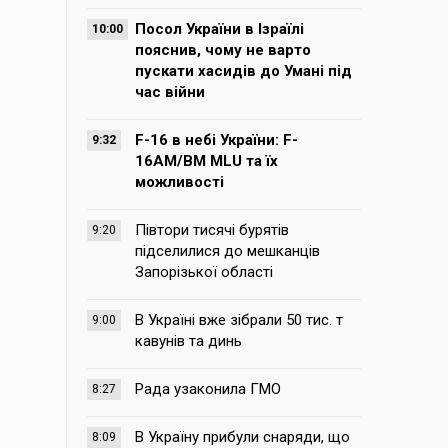
Посол України в Ізраїлі
10:00
пояснив, чому не варто
пускати хасидів до Умані під
час війни
F-16 в небі України: F-
9:32
16AM/BM MLU та їх
можливості
Півтори тисячі бурятів
9:20
підселилися до мешканців
Запорізької області
В Україні вже зібрали 50 тис. т
9:00
кавунів та динь
Рада узаконила ГМО
8:27
В Україну прибули снаряди, що
8:09