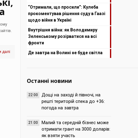
кі,
“Отримали, що просили”: Кулеба
за
прокоментував рішення суду в Гаазі
щодо війни в Україні
ному
Внутрішня війна: як Володимиру
сайтів.
Зеленському розірватися на всі
фронти
 далі
Де завтра на Волині не буде світла
Останні новини
Дощі на заході й півночі, на
22:00
решті територій спека до +36:
погода на завтра
Малий та середній бізнес може
21:00
отримати грант на 3000 доларів:
як взяти участь