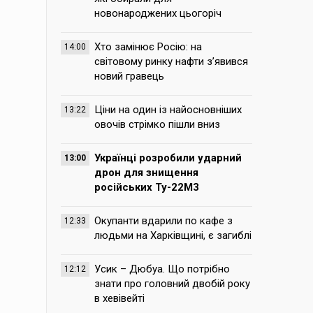
новонароджених цьогоріч
Хто замінює Росію: на
14:00
світовому ринку нафти з’явився
новий гравець
Ціни на один із найосновніших
13:22
овочів стрімко пішли вниз
Українці розробили ударний
13:00
дрон для знищення
російських Ту-22М3
Окупанти вдарили по кафе з
12:33
людьми на Харківщині, є загиблі
Усик – Дюбуа. Що потрібно
12:12
знати про головний двобій року
в хевівейті