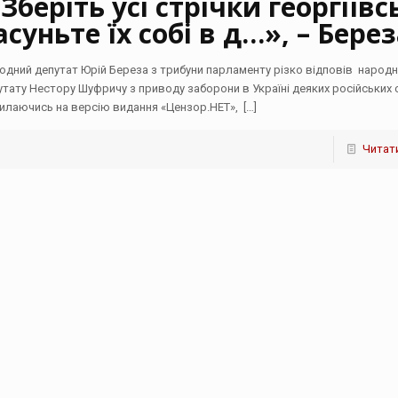
Зберіть усі стрічки георгіївсь
асуньте їх собі в д…», – Бере
одний депутат Юрій Береза з трибуни парламенту різко відповів народ
утату Нестору Шуфричу з приводу заборони в Україні деяких російських 
илаючись на версію видання «Цензор.НЕТ»,
[…]
Читати