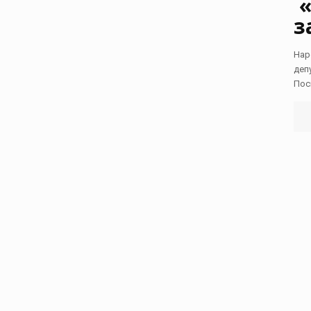
«
з
Нар
деп
Пос