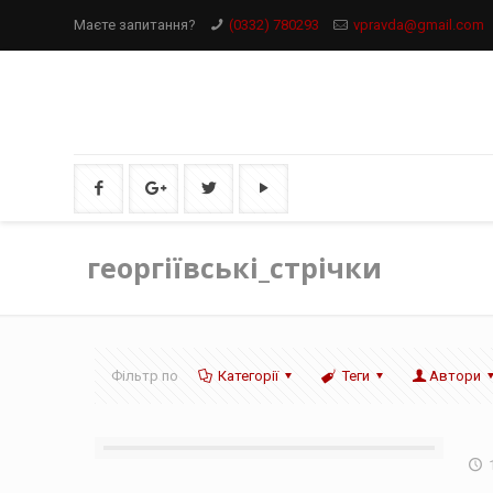
Маєте запитання?
(0332) 780293
vpravda@gmail.com
георгіївські_стрічки
Фільтр по
Категорії
Теги
Автори