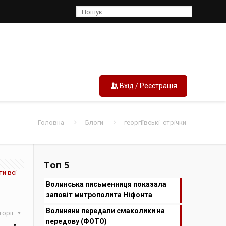
Вхід / Реєстрація
Головна
Блоги
георгіївські_стрічки
Топ 5
и всі
Волинська письменниця показала
заповіт митрополита Ніфонта
Волиняни передали смаколики на
горії
передову (ФОТО)