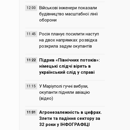
Військові інженери показали
12:00
будівництво масштабної лінії
оборони
Росія планує посилити наступ
11:45
на двох напрямках: розвідка
розкрила задум окупантів
Підрив «Північних потоків»:
11:22
німецькі слідчі вірять в
український слід у справі
У Маріуполі гучні вибухи,
11:15
окупанти підняли авіацію
(відео)
Агронезалежність в цифрах.
11:01
Злети та падіння сектору за
32 роки у ІНФОГРАФІЦІ