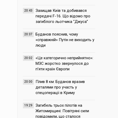
Захищав Київ та добивався
20:43
передачі F-16. Що відомо про
загиблого льотчика “Джуса”
Буданов пояснив, чому
20:37
«справжній» Путін не виходить у
люди
«Це категорично неприйнятно»:
20:02
МЗС жорстко звернулося до
п’яти країн Європи
Плив 8 км: Буданов вразив
20:00
деталями про участь у
спецоперації в Криму
Загибель трьох пілотів на
19:29
Житомирщині: Повітряні сили
повідомили, що сталося