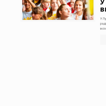
У
в
У Л
рад
всі