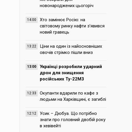
новонароджених цьогоріч
Хто замінює Росію: на
14:00
світовому ринку нафти з’явився
новий гравець
Ціни на один із найосновніших
13:22
овочів стрімко пішли вниз
Українці розробили ударний
13:00
дрон для знищення
російських Ту-22М3
Окупанти вдарили по кафе з
12:33
людьми на Харківщині, є загиблі
Усик – Дюбуа. Що потрібно
12:12
знати про головний двобій року
в хевівейті