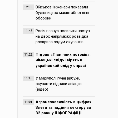
Військові інженери показали
12:00
будівництво масштабної лінії
оборони
Росія планує посилити наступ
11:45
на двох напрямках: розвідка
розкрила задум окупантів
Підрив «Північних потоків»:
11:22
німецькі слідчі вірять в
український слід у справі
У Маріуполі гучні вибухи,
11:15
окупанти підняли авіацію
(відео)
Агронезалежність в цифрах.
11:01
Злети та падіння сектору за
32 роки у ІНФОГРАФІЦІ