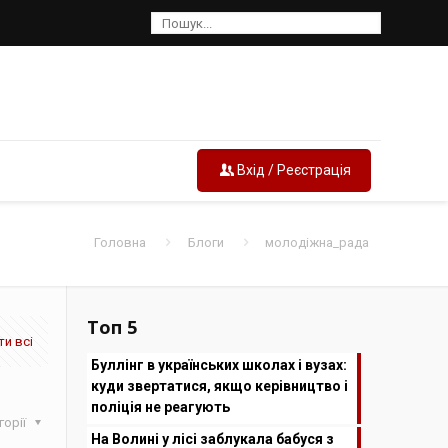
Вхід / Реєстрація
Головна
Блоги
молодіжна_рада
Топ 5
и всі
Буллінг в українських школах і вузах:
куди звертатися, якщо керівництво і
поліція не реагують
горії
На Волині у лісі заблукала бабуся з