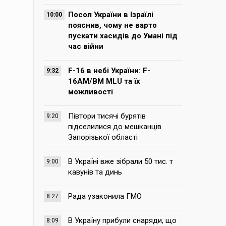
Посол України в Ізраїлі
10:00
пояснив, чому не варто
пускати хасидів до Умані під
час війни
F-16 в небі України: F-
9:32
16AM/BM MLU та їх
можливості
Півтори тисячі бурятів
9:20
підселилися до мешканців
Запорізької області
В Україні вже зібрали 50 тис. т
9:00
кавунів та динь
Рада узаконила ГМО
8:27
В Україну прибули снаряди, що
8:09