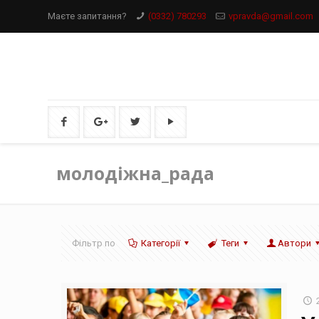
Маєте запитання?
(0332) 780293
vpravda@gmail.com
молодіжна_рада
Фільтр по
Категорії
Теги
Автори