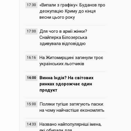
«Випали з графіку»: Буданов про
17:30
деокупацію Криму до кінця
весни цього року
Для чого в армії жінки?
17:00
Снайперка Білозерська
здивувала відповіддю
На Житомирщині загинули троє
16:16
українських льотчиків
Винна Індія? На світових
16:00
ринках здорожчає один
продукт
Поляки тугіше затягують паски:
15:00
на чому найчастіше економлять
Названо найпопулярніші імена,
14:33
які обирали для