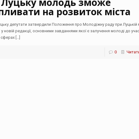
 Луцьку молодь зможе
пливати на розвиток міста
уцьку депутати затвердили Положення про Молодіжну раду при Луцькій 
і у новій редакції, основними завданнями якої є залучення молоді до учас
х сферах
[…]
0
Читати