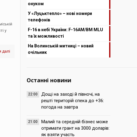
онуком
У «Луцьктепло» – нові номери
телефонів
міській
F-16 в небі України: F-16AM/BM MLU
ті у
та їх можливості
На Волинській митниці – новий
 далі
очільник
Останні новини
Дощі на заході й півночі, на
22:00
решті територій спека до +36:
погода на завтра
Малий та середній бізнес може
21:00
отримати грант на 3000 доларів:
як взяти участь