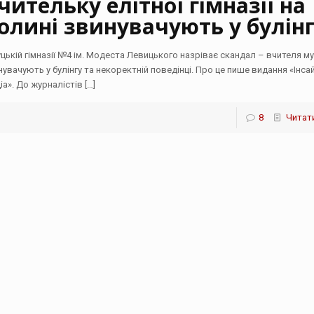
чительку елітної гімназії на
олині звинувачують у булін
уцькій гімназії №4 ім. Модеста Левицького назріває скандал – вчителя м
нувачують у булінгу та некоректній поведінці. Про це пише видання «Інса
іа». До журналістів
[…]
8
Читати