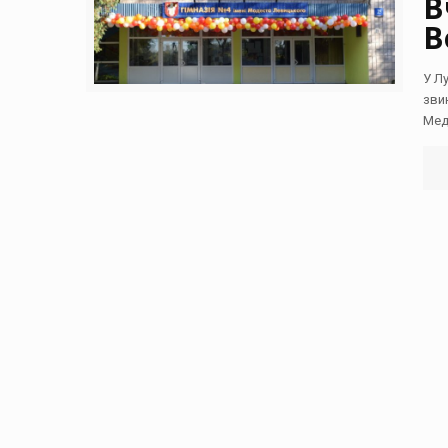
В
В
У Л
зви
Мед