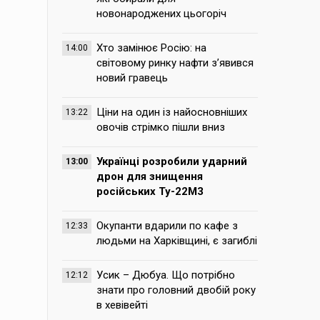
новонароджених цьогоріч
Хто замінює Росію: на
14:00
світовому ринку нафти з’явився
новий гравець
Ціни на один із найосновніших
13:22
овочів стрімко пішли вниз
Українці розробили ударний
13:00
дрон для знищення
російських Ту-22М3
Окупанти вдарили по кафе з
12:33
людьми на Харківщині, є загиблі
Усик – Дюбуа. Що потрібно
12:12
знати про головний двобій року
в хевівейті