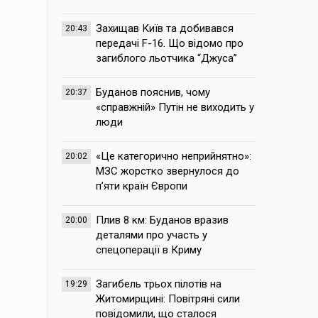
Захищав Київ та добивався
20:43
передачі F-16. Що відомо про
загиблого льотчика “Джуса”
Буданов пояснив, чому
20:37
«справжній» Путін не виходить у
люди
«Це категорично неприйнятно»:
20:02
МЗС жорстко звернулося до
п’яти країн Європи
Плив 8 км: Буданов вразив
20:00
деталями про участь у
спецоперації в Криму
Загибель трьох пілотів на
19:29
Житомирщині: Повітряні сили
повідомили, що сталося