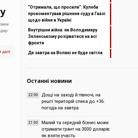
“Отримали, що просили”: Кулеба
гу
прокоментував рішення суду в Гаазі
щодо війни в Україні
узики
Внутрішня війна: як Володимиру
йдер
Зеленському розірватися на всі
фронти
 далі
Де завтра на Волині не буде світла
Останні новини
Дощі на заході й півночі, на
22:00
решті територій спека до +36:
погода на завтра
Малий та середній бізнес може
21:00
отримати грант на 3000 доларів:
як взяти участь