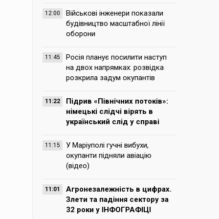
Військові інженери показали
12:00
будівництво масштабної лінії
оборони
Росія планує посилити наступ
11:45
на двох напрямках: розвідка
розкрила задум окупантів
Підрив «Північних потоків»:
11:22
німецькі слідчі вірять в
український слід у справі
У Маріуполі гучні вибухи,
11:15
окупанти підняли авіацію
(відео)
Агронезалежність в цифрах.
11:01
Злети та падіння сектору за
32 роки у ІНФОГРАФІЦІ