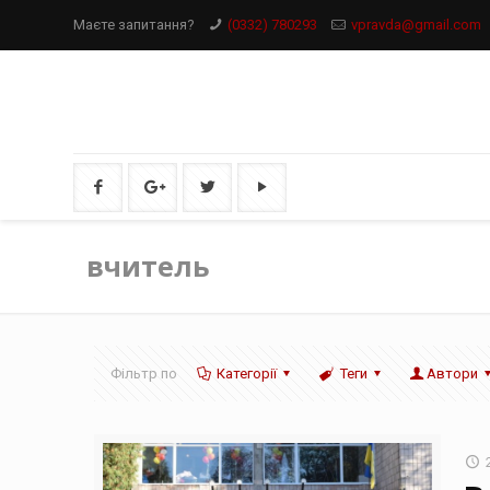
Маєте запитання?
(0332) 780293
vpravda@gmail.com
вчитель
Фільтр по
Категорії
Теги
Автори