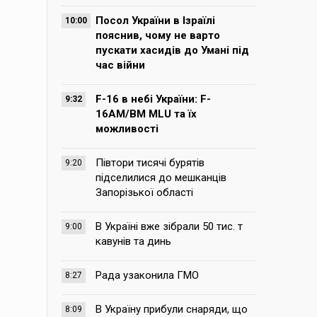
Посол України в Ізраїлі
10:00
пояснив, чому не варто
пускати хасидів до Умані під
час війни
F-16 в небі України: F-
9:32
16AM/BM MLU та їх
можливості
Півтори тисячі бурятів
9:20
підселилися до мешканців
Запорізької області
В Україні вже зібрали 50 тис. т
9:00
кавунів та динь
Рада узаконила ГМО
8:27
В Україну прибули снаряди, що
8:09