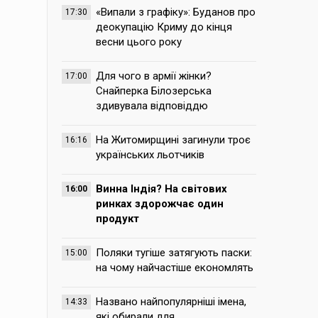
«Випали з графіку»: Буданов про
17:30
деокупацію Криму до кінця
весни цього року
Для чого в армії жінки?
17:00
Снайперка Білозерська
здивувала відповіддю
На Житомирщині загинули троє
16:16
українських льотчиків
Винна Індія? На світових
16:00
ринках здорожчає один
продукт
Поляки тугіше затягують паски:
15:00
на чому найчастіше економлять
Названо найпопулярніші імена,
14:33
які обирали для