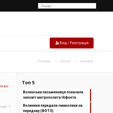
Вхід / Реєстрація
Головна
Блоги
вчитель
Топ 5
и всі
Волинська письменниця показала
заповіт митрополита Ніфонта
Волиняни передали смаколики на
горії
передову (ФОТО)