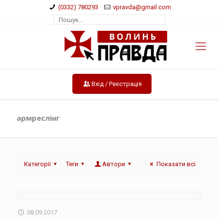
(0332) 780293
vpravda@gmail.com
Вхід / Реєстрація
армреслінг
Категорії
Теги
Автори
Показати всі
08.09.2017