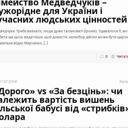
імейство Медведчуків –
ужорідне для України і
учасних людських цінностей
ведчуки. Треба визнати, люди дуже талановиті (іронія). Здавалося б, м
бити ще щось видатніше, щоб довести: нелюбов дійсно може бути щиро
 Ідеальне відео Марченко.
[…]
0
Читати
17.07.2018
Кате
Дорого» vs «За безцінь»: чи
алежить вартість вишень
ільської бабусі від «стрибків
олара