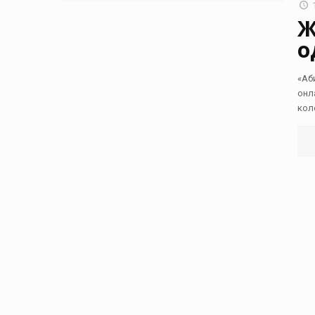
Ж
о
«Аб
онл
кол