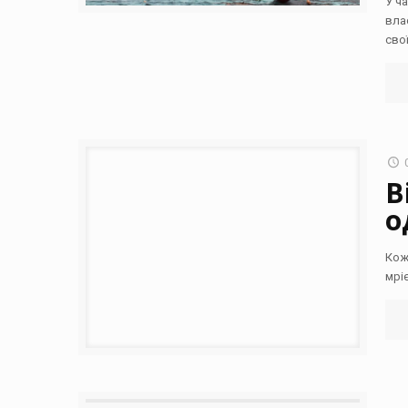
У ч
вла
сво
В
о
Кож
мрі