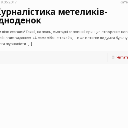
19.05.2017
Кате
урналістика метеликів-
дноденок
и піпл схавав»! Такий, на жаль, сьогодні головний принцип створення нов
айнових виданнях. «А сама хіба не така?!», – вже встигли подумки буркну
еги-журналісти.
[…]
Читати