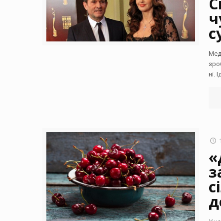
С
ч
с
Мед
зро
ні.
«
з
с
д