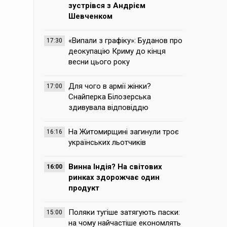
зустрівся з Андрієм
Шевченком
«Випали з графіку»: Буданов про
17:30
деокупацію Криму до кінця
весни цього року
Для чого в армії жінки?
17:00
Снайперка Білозерська
здивувала відповіддю
На Житомирщині загинули троє
16:16
українських льотчиків
Винна Індія? На світових
16:00
ринках здорожчає один
продукт
Поляки тугіше затягують паски:
15:00
на чому найчастіше економлять