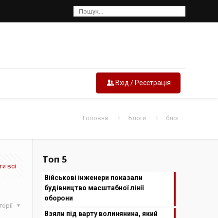
Вхід / Реєстрація
Головна
Блоги
блог
Топ 5
и всі
Військові інженери показали
будівництво масштабної лінії
оборони
горії
Взяли під варту волинянина, який