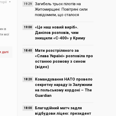
горії
Загибель трьох пілотів на
19:29
Житомирщині: Повітряні сили
повідомили, що сталося
«Це наш новий виріб».
19:00
ин в
Данілов розповів, чим
ти мої
знищили «С-400» у Криму
Мати розстріляного за
18:40
 далі
«Слава Україні» розповіла про
останню розмову з сином
(відео)
Командування НАТО провело
18:20
секретну нараду із Залужним
на польському кордоні – The
Guardian
Благодійний матч задля
18:00
відбудови ліцею: президент