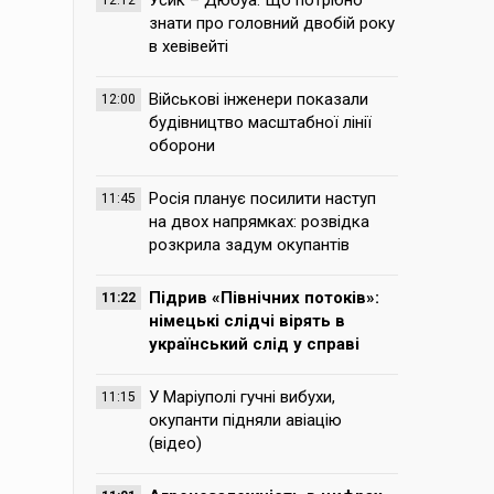
Усик – Дюбуа. Що потрібно
12:12
знати про головний двобій року
в хевівейті
Військові інженери показали
12:00
будівництво масштабної лінії
оборони
Росія планує посилити наступ
11:45
на двох напрямках: розвідка
розкрила задум окупантів
Підрив «Північних потоків»:
11:22
німецькі слідчі вірять в
український слід у справі
У Маріуполі гучні вибухи,
11:15
окупанти підняли авіацію
(відео)