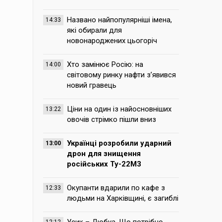
Названо найпопулярніші імена,
14:33
які обирали для
новонароджених цьогоріч
Хто замінює Росію: на
14:00
світовому ринку нафти з’явився
новий гравець
Ціни на один із найосновніших
13:22
овочів стрімко пішли вниз
Українці розробили ударний
13:00
дрон для знищення
російських Ту-22М3
Окупанти вдарили по кафе з
12:33
людьми на Харківщині, є загиблі