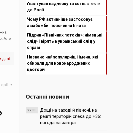
ґвалтував падчерку та хотів втекти
до Росії
Чому РФ активніше застосовує
авіабомби: пояснення Ігната
ожна
Підрив «Північних потоків»: німецькі
ю. Але
слідчі вірять в український слід у
справі
Названо найпопулярніші імена, які
 далі
обирали для новонароджених
цьогоріч
горії
Останні новини
»
Дощі на заході й півночі, на
22:00
решті територій спека до +36:
погода на завтра