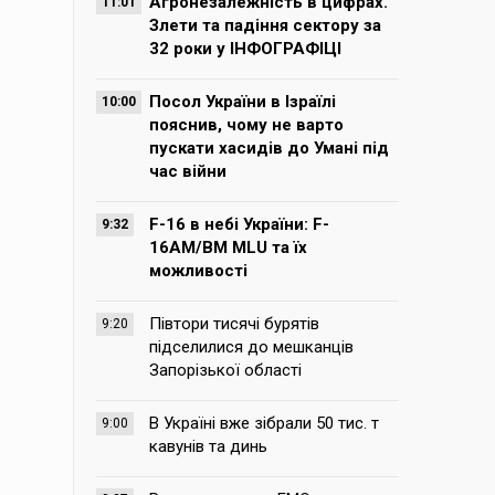
Агронезалежність в цифрах.
11:01
Злети та падіння сектору за
32 роки у ІНФОГРАФІЦІ
Посол України в Ізраїлі
10:00
пояснив, чому не варто
пускати хасидів до Умані під
час війни
F-16 в небі України: F-
9:32
16AM/BM MLU та їх
можливості
Півтори тисячі бурятів
9:20
підселилися до мешканців
Запорізької області
В Україні вже зібрали 50 тис. т
9:00
кавунів та динь