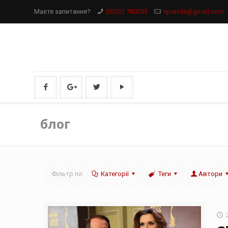
Маєте запитання?
(0332) 780293
vpravda@gmail.com
блог
Фільтр по
Категорії
Теги
Автори