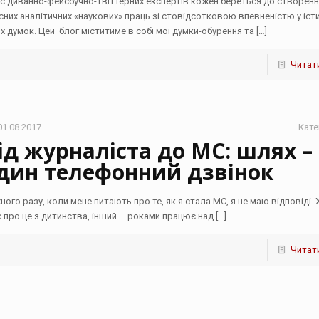
ас диванно-фейсбучно-твіттерних експертів кожен береться до створен
сних аналітичних «наукових» праць зі стовідсотковою впевненістю у іст
їх думок. ‌Цей блог міститиме в собі мої думки-обурення та
[…]
Читати
01.08.2017
Кате
ід журналіста до МС: шлях –
дин телефонний дзвінок
ного разу, коли мене питають про те, як я стала МС, я не маю відповіді.
є про це з дитинства, інший – роками працює над
[…]
Читати