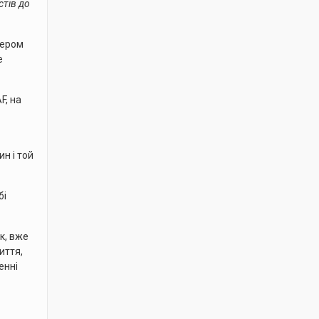
стів до
цером
e
F, на
н і той
бі
к, вже
иття,
енні