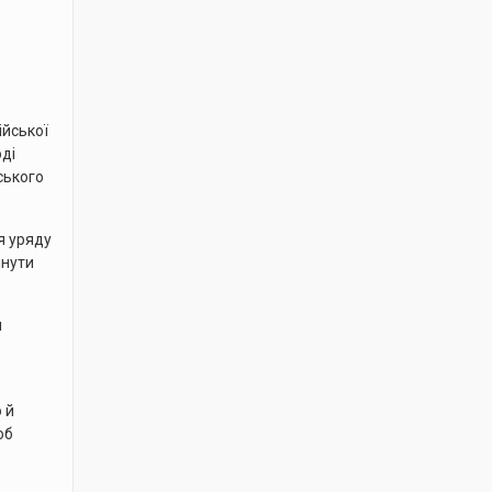
ійської
оді
ського
я уряду
инути
н
 й
об