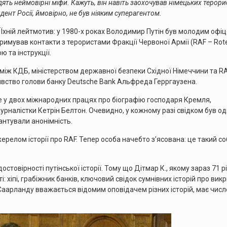
ять неймовірні міфи. Кажуть, він навіть заохочував німецьких терори
дент Росії, ймовірно, не був ніяким суперагентом.
. Їхній лейтмотив: у 1980-х роках Володимир Путін був молодим офі
дтримував контакти з терористами Фракції Червоної Армії (RAF – Rot
ю та інструкції.
між КДБ, міністерством державної безпеки Східної Німеччини та RA
бивство голови банку Deutsche Bank Альфреда Герргаузена.
сце у двох міжнародних працях про біографію господаря Кремля,
налістки Кетрін Белтон. Очевидно, у кожному разі свідком був оди
антували анонімність.
ерелом історії про RAF. Тепер особа начебто з’ясована: це такий со
овірності путінської історії. Тому що Дітмар К., якому зараз 71 рі
 хіпі, грабіжник банків, ключовий свідок сумнівних історій про викр
Саарланду вважається відомим оповідачем різних історій, має числ