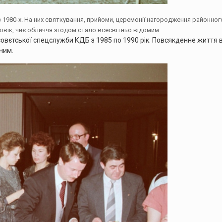
з 1980-х. На них святкування, прийоми, церемонії нагородження районног
ловік, чиє обличчя згодом стало всесвітньо відомим
совєтської спецслужби КДБ з 1985 по 1990 рік. Повсякденне життя 
ним.