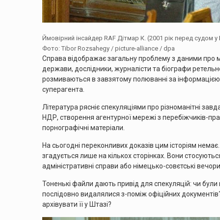
Ймовірний інсайдер RAF Дітмар К. (2001 рік перед судом у
Фото: Tibor Rozsahegy / picture-alliance / dpa
Справа відображає загальну проблему з даними про мин
держави, дослідники, журналісти та біографи ретельно
розмиваються в завзятому полюванні за інформацією,
суперагента.
Література рясніє спекуляціями про різноманітні завд
НДР, створення агентурної мережі з перебіжчиків-прац
порнографічні матеріали.
На сьогодні переконливих доказів цим історіям немає.
згадується лише на кількох сторінках. Вони стосуютьс
адміністративні справи або німецько-совєтські вечори 
Тоненькі файли дають привід для спекуляцій: чи були 
послідовно видалялися з-поміж офіційних документів?
архівувати її у Штазі?