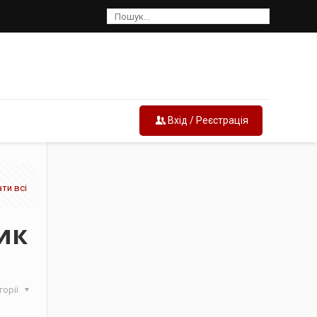
Вхід / Реєстрація
ти всі
ик
горії