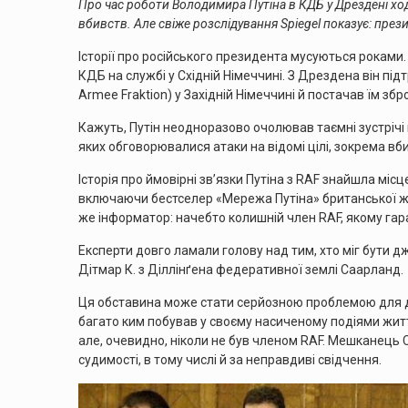
Про час роботи Володимира Путіна в КДБ у Дрездені ход
вбивств. Але свіже розслідування Spiegel показує: прези
Історії про російського президента мусуються роками
КДБ на службі у Східній Німеччині. З Дрездена він пі
Armee Fraktion) у Західній Німеччині й постачав їм збро
Кажуть, Путін неодноразово очолював таємні зустрічі 
яких обговорювалися атаки на відомі цілі, зокрема в
Історія про ймовірні зв’язки Путіна з RAF знайшла мі
включаючи бестселер «Мережа Путіна» британської жур
же інформатор: начебто колишній член RAF, якому гар
Експерти довго ламали голову над тим, хто міг бути дж
Дітмар К. з Діллінґена федеративної землі Саарланд.
Ця обставина може стати серйозною проблемою для дост
багато ким побував у своєму насиченому подіями житті:
але, очевидно, ніколи не був членом RAF. Мешканець 
судимості, в тому числі й за неправдиві свідчення.