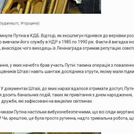
 Будапешті, Угорщина)
уле Путіна в КДБ. Відтоді, як ексшпигун піднявся до верхівки рос
 вивчали його службу в НДР з 1985 по 1990 рік. Факти й вигадка ін
 внаслідок чого виходець із Ленінаграда отримав репутацію совєт
ання, у яких начебто брав участь Путін: таємна операція з поваленн
івників Штазі і навіть шантаж дослідника отрути, якому мали підк
 У документах Штазі, до яких наразі вдалося отримати доступ, Путі
я досить банальних подій, таких як привітання з днем народження,
дружби, які зафіксовані на вицвілих світлинах.
накази Путіна настільки вибухонебезпечними, що всі сліди акуртано
 Чи, зрештою, це була просто рутинна, надто тривіальна робота, щ