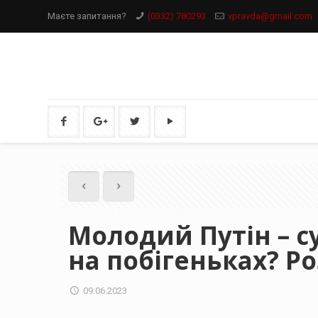
Маєте запитання?
(0332) 780293
vpravda@gmail.com
Молодий Путін – с
на побігеньках? Ро
09.06.2023