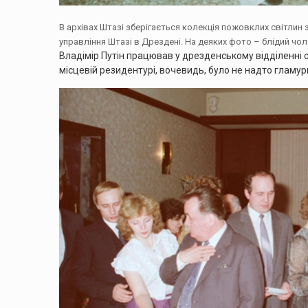
В архівах Штазі зберігається колекція пожовклих світлин 
управління Штазі в Дрездені. На деяких фото – блідий чо
Владімір Путін працював у дрезденському відділенні 
місцевій резидентурі, вочевидь, було не надто гламур