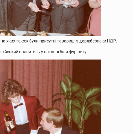
, на яких також були присутні товариші з держбезпеки НДР.
осійський правитель у натовпі біля фуршету.