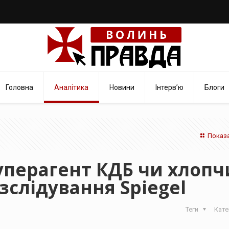
Головна
Аналітика
Новини
Інтерв’ю
Блоги
Показа
уперагент КДБ чи хлопч
зслідування Spiegel
Теги
Кате