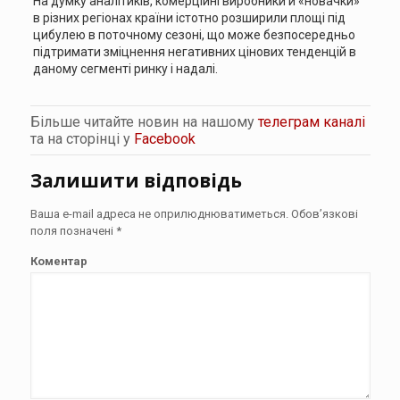
На думку аналітиків, комерційні виробники й «новачки»
в різних регіонах країни істотно розширили площі під
цибулею в поточному сезоні, що може безпосередньо
підтримати зміцнення негативних цінових тенденцій в
даному сегменті ринку і надалі.
Більше читайте новин на нашому
телеграм каналі
та на сторінці у
Facebook
Залишити відповідь
Ваша e-mail адреса не оприлюднюватиметься.
Обов’язкові
поля позначені
*
Коментар