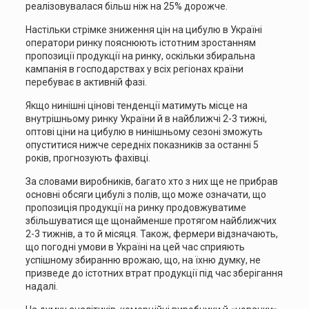
реалізовувалася більш ніж на 25% дорожче.
Настільки стрімке зниження цін на цибулю в Україні
оператори ринку пояснюють істотним зростанням
пропозиції продукції на ринку, оскільки збиральна
кампанія в господарствах у всіх регіонах країни
перебуває в активній фазі.
Якщо нинішні цінові тенденції матимуть місце на
внутрішньому ринку України й в найближчі 2-3 тижні,
оптові ціни на цибулю в нинішньому сезоні зможуть
опуститися нижче середніх показників за останні 5
років, прогнозують фахівці.
За словами виробників, багато хто з них ще не прибрав
основні обсяги цибулі з полів, що може означати, що
пропозиція продукції на ринку продовжуватиме
збільшуватися ще щонайменше протягом найближчих
2-3 тижнів, а то й місяця. Також, фермери відзначають,
що погодні умови в Україні на цей час сприяють
успішному збиранню врожаю, що, на їхню думку, не
призведе до істотних втрат продукції під час зберігання
надалі.