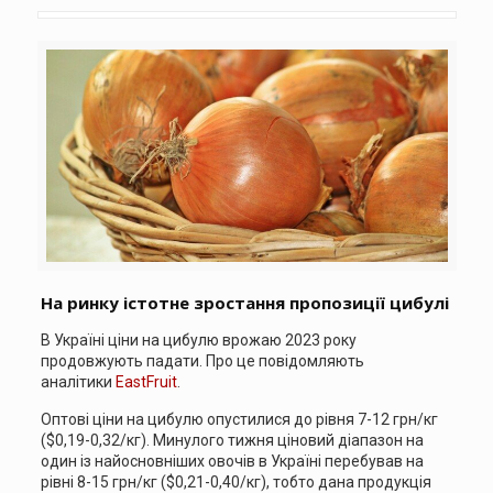
На ринку істотне зростання пропозиції цибулі
В Україні ціни на цибулю врожаю 2023 року
продовжують падати. Про це повідомляють
аналітики
EastFruit
.
Оптові ціни на цибулю опустилися до рівня 7-12 грн/кг
($0,19-0,32/кг). Минулого тижня ціновий діапазон на
один із найосновніших овочів в Україні перебував на
рівні 8-15 грн/кг ($0,21-0,40/кг), тобто дана продукція