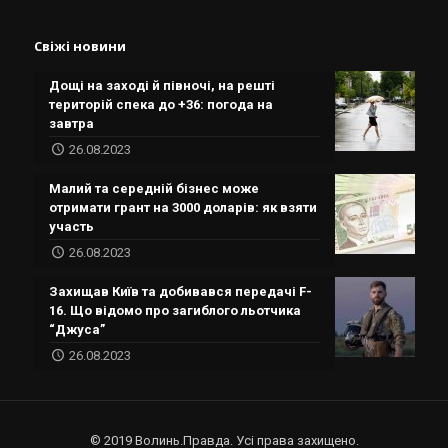
Свіжі новини
Дощі на заході й півночі, на решті
територій спека до +36: погода на
завтра
26.08.2023
Малий та середній бізнес може
отримати грант на 3000 доларів: як взяти
участь
26.08.2023
Захищав Київ та добивався передачі F-
16. Що відомо про загиблого льотчика
“Джуса”
26.08.2023
© 2019 Волинь.Правда. Усі права захищено.