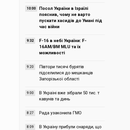
Посол України в Ізраїлі
10:00
пояснив, чому не варто
пускати хасидів до Умані під
час війни
F-16 в небі України: F-
9:32
16AM/BM MLU та їх
можливості
Півтори тисячі бурятів
9:20
підселилися до мешканців
Запорізької області
В Україні вже зібрали 50 тис. т
9:00
кавунів та динь
Рада узаконила ГМО
8:27
В Україну прибули снаряди, що
8:09