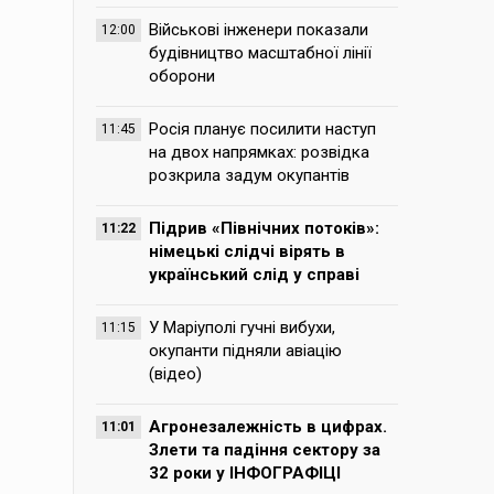
Військові інженери показали
12:00
будівництво масштабної лінії
оборони
Росія планує посилити наступ
11:45
на двох напрямках: розвідка
розкрила задум окупантів
Підрив «Північних потоків»:
11:22
німецькі слідчі вірять в
український слід у справі
У Маріуполі гучні вибухи,
11:15
окупанти підняли авіацію
(відео)
Агронезалежність в цифрах.
11:01
Злети та падіння сектору за
32 роки у ІНФОГРАФІЦІ