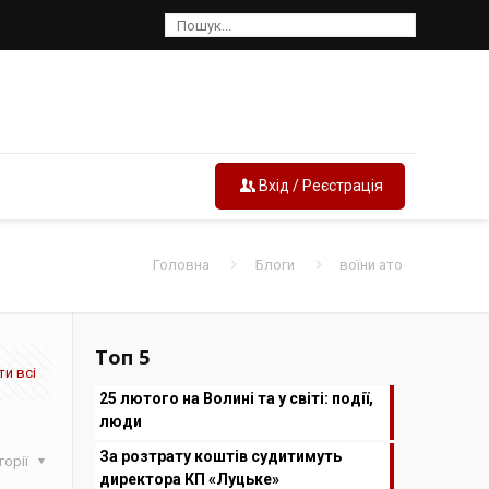
Вхід / Реєстрація
Головна
Блоги
воїни ато
Топ 5
и всі
25 лютого на Волині та у світі: події,
люди
За розтрату коштів судитимуть
горії
директора КП «Луцьке»