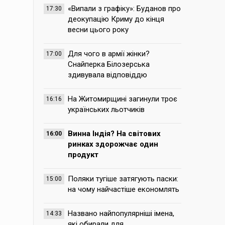
«Випали з графіку»: Буданов про
17:30
деокупацію Криму до кінця
весни цього року
Для чого в армії жінки?
17:00
Снайперка Білозерська
здивувала відповіддю
На Житомирщині загинули троє
16:16
українських льотчиків
Винна Індія? На світових
16:00
ринках здорожчає один
продукт
Поляки тугіше затягують паски:
15:00
на чому найчастіше економлять
Названо найпопулярніші імена,
14:33
які обирали для