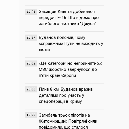
Захищав Київ та добивався
20:43
передачі F-16. Що відомо про
загиблого льотчика “Джуса”
Буданов пояснив, чому
20:37
«справжній» Путін не виходить у
люди
«Це категорично неприйнятно»:
20:02
МЗС жорстко звернулося до
п’яти країн Європи
Плив 8 км: Буданов вразив
20:00
деталями про участь у
спецоперації в Криму
Загибель трьох пілотів на
19:29
Житомирщині: Повітряні сили
повідомили, що сталося