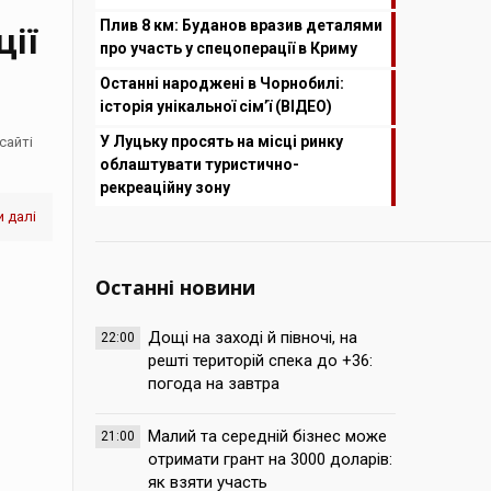
Плив 8 км: Буданов вразив деталями
ції
про участь у спецоперації в Криму
Останні народжені в Чорнобилі:
історія унікальної сім’ї (ВІДЕО)
м
У Луцьку просять на місці ринку
сайті
облаштувати туристично-
рекреаційну зону
 далі
Останні новини
Дощі на заході й півночі, на
22:00
решті територій спека до +36:
погода на завтра
Малий та середній бізнес може
21:00
отримати грант на 3000 доларів:
як взяти участь