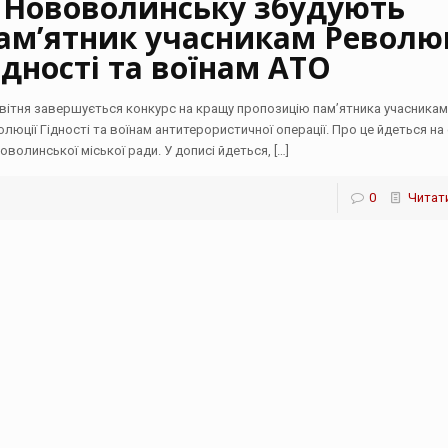
 Нововолинську збудують
ам’ятник учасникам Револю
ідності та воїнам АТО
квітня завершується конкурс на кращу пропозицію пам’ятника учасника
олюції Гідності та воїнам антитерористичної операції. Про це йдеться на 
оволинської міської ради. У дописі йдеться,
[…]
0
Читати