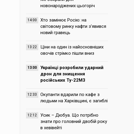
новонароджених цьогоріч
Хто замінює Росію: на
14:00
світовому ринку нафти з’явився
новий гравець
Ціни на один із найосновніших
13:22
овочів стрімко пішли вниз
Українці розробили ударний
13:00
дрон для знищення
російських Ту-22М3
Окупанти вдарили по кафе з
12:33
людьми на Харківщині, є загиблі
Усик – Дюбуа. Що потрібно
12:12
знати про головний двобій року
в хевівейті