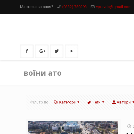
Маєте запитання?
(0332) 780293
vpravda@gmail.com
воїни ато
Фільтр по
Категорії
Теги
Автори