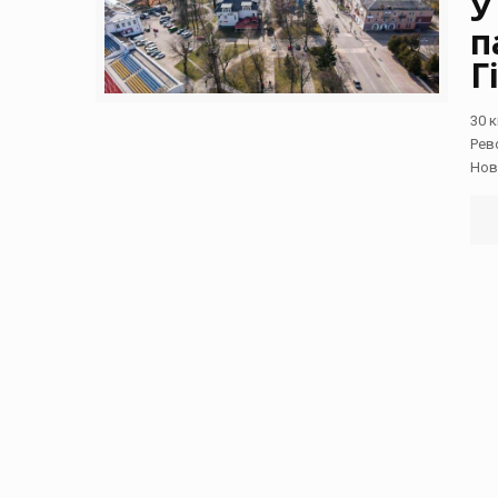
У
п
Г
30 
Рев
Нов