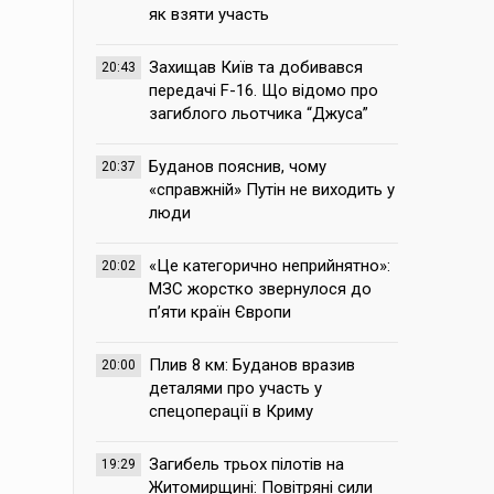
як взяти участь
Захищав Київ та добивався
20:43
передачі F-16. Що відомо про
загиблого льотчика “Джуса”
Буданов пояснив, чому
20:37
«справжній» Путін не виходить у
люди
«Це категорично неприйнятно»:
20:02
МЗС жорстко звернулося до
п’яти країн Європи
Плив 8 км: Буданов вразив
20:00
деталями про участь у
спецоперації в Криму
Загибель трьох пілотів на
19:29
Житомирщині: Повітряні сили