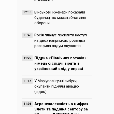
в хевівейті
Військові інженери показали
12:00
будівництво масштабної лінії
оборони
Росія планує посилити наступ
11:45
на двох напрямках: розвідка
розкрила задум окупантів
Підрив «Північних потоків»:
11:22
німецькі слідчі вірять в
український слід у справі
У Маріуполі гучні вибухи,
11:15
окупанти підняли авіацію
(відео)
Агронезалежність в цифрах.
11:01
Злети та падіння сектору за