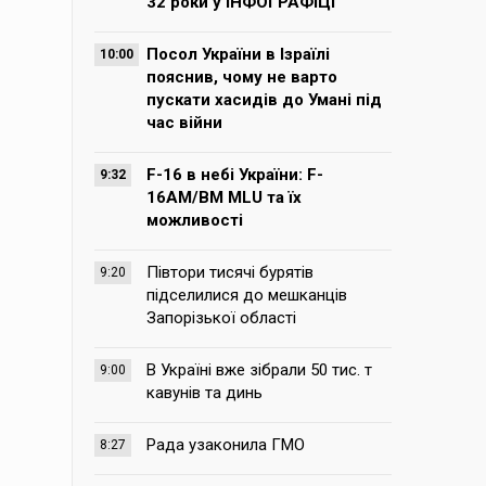
32 роки у ІНФОГРАФІЦІ
Посол України в Ізраїлі
10:00
пояснив, чому не варто
пускати хасидів до Умані під
час війни
F-16 в небі України: F-
9:32
16AM/BM MLU та їх
можливості
Півтори тисячі бурятів
9:20
підселилися до мешканців
Запорізької області
В Україні вже зібрали 50 тис. т
9:00
кавунів та динь
Рада узаконила ГМО
8:27