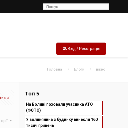
Вхід / Реєстрація
Головна
Блоги
вікно
Топ 5
и всі
На Волині поховали учасника АТО
(ФОТО)
У волинянина з будинку винесли 160
горії
тисяч гривень