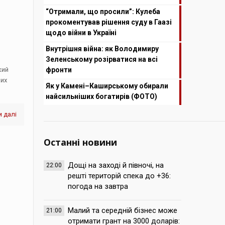
“Отримали, що просили”: Кулеба
прокоментував рішення суду в Гаазі
щодо війни в Україні
Внутрішня війна: як Володимиру
Зеленському розірватися на всі
кий
фронти
них
Як у Камені–Каширському обирали
найсильніших богатирів (ФОТО)
 далі
Останні новини
Дощі на заході й півночі, на
22:00
решті територій спека до +36:
погода на завтра
Малий та середній бізнес може
21:00
отримати грант на 3000 доларів: