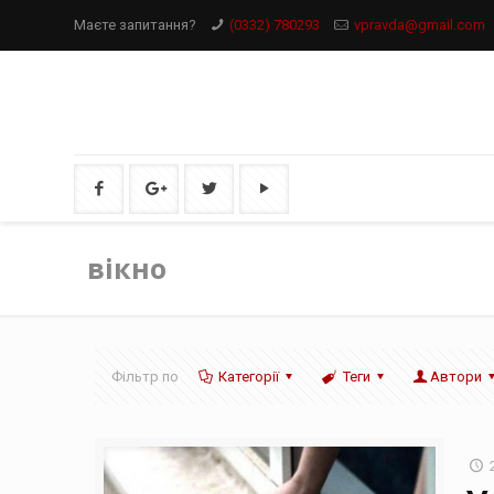
Маєте запитання?
(0332) 780293
vpravda@gmail.com
вікно
Фільтр по
Категорії
Теги
Автори