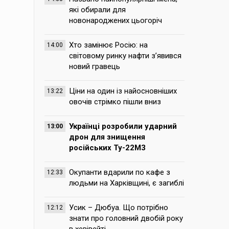
які обирали для
новонароджених цьогоріч
Хто замінює Росію: на
14:00
світовому ринку нафти з’явився
новий гравець
Ціни на один із найосновніших
13:22
овочів стрімко пішли вниз
Українці розробили ударний
13:00
дрон для знищення
російських Ту-22М3
Окупанти вдарили по кафе з
12:33
людьми на Харківщині, є загиблі
Усик – Дюбуа. Що потрібно
12:12
знати про головний двобій року