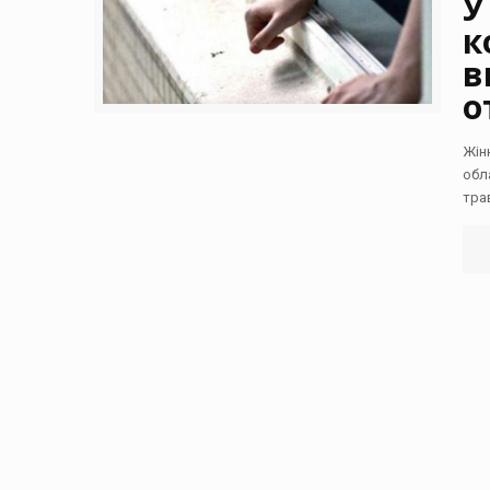
У
к
в
о
Жін
обл
тра