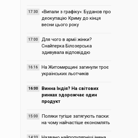
«Випали з графіку»: Буданов про
17:30
деокупацію Криму до кінця
весни цього року
Для чого в армії жінки?
17:00
Снайперка Білозерська
здивувала відповіддю
На Житомирщині загинули троє
16:16
українських льотчиків
Винна Індія? На світових
16:00
ринках здорожчає один
продукт
Поляки тугіше затягують паски:
15:00
на чому найчастіше економлять
Названо найпопулярніші імена,
14:33