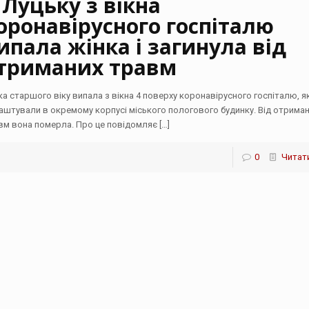
 Луцьку з вікна
оронавірусного госпіталю
ипала жінка і загинула від
триманих травм
ка старшого віку випала з вікна 4 поверху коронавірусного госпіталю, я
аштували в окремому корпусі міського пологового будинку. Від отрима
вм вона померла. Про це повідомляє
[…]
0
Читати