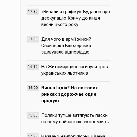
«Випали з графіку»: Буданов про
17:30
деокупацію Криму до кінця
весни цього року
Для чого в армії жінки?
17:00
Снайперка Білозерська
здивувала відповіддю
На Житомирщині загинули троє
16:16
українських льотчиків
Винна Індія? На світових
16:00
ринках здорожчає один
продукт
Поляки тугіше затягують паски:
15:00
на чому найчастіше економлять
Названо найпопулярніші імена,
14:33