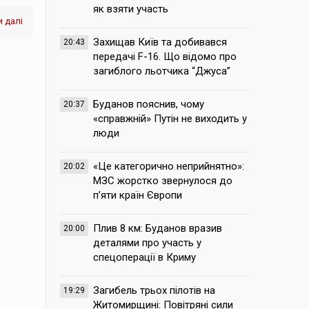
як взяти участь
 далі
Захищав Київ та добивався
20:43
передачі F-16. Що відомо про
загиблого льотчика “Джуса”
Буданов пояснив, чому
20:37
«справжній» Путін не виходить у
люди
«Це категорично неприйнятно»:
20:02
МЗС жорстко звернулося до
п’яти країн Європи
Плив 8 км: Буданов вразив
20:00
деталями про участь у
спецоперації в Криму
Загибель трьох пілотів на
19:29
Житомирщині: Повітряні сили