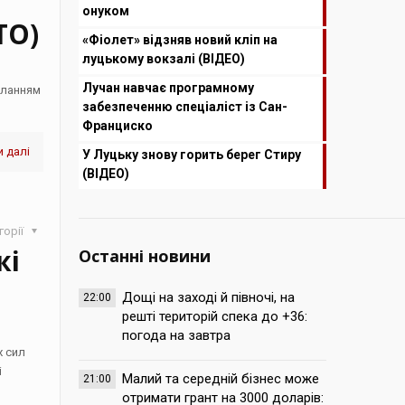
онуком
ТО)
«Фіолет» відзняв новий кліп на
луцькому вокзалі (ВІДЕО)
Лучан навчає програмному
иланням
забезпеченню спеціаліст із Сан-
Франциско
 далі
У Луцьку знову горить берег Стиру
(ВІДЕО)
горії
жі
Останні новини
Дощі на заході й півночі, на
22:00
решті територій спека до +36:
погода на завтра
х сил
і
Малий та середній бізнес може
21:00
отримати грант на 3000 доларів: