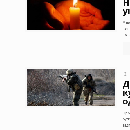
Н
у
У п
Ков
на 
Д
к
о
Про
бул
від