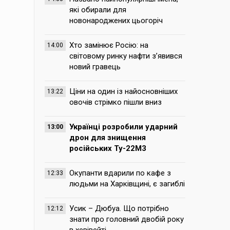
які обирали для
новонароджених цьогоріч
Хто замінює Росію: на
14:00
світовому ринку нафти з’явився
новий гравець
Ціни на один із найосновніших
13:22
овочів стрімко пішли вниз
Українці розробили ударний
13:00
дрон для знищення
російських Ту-22М3
Окупанти вдарили по кафе з
12:33
людьми на Харківщині, є загиблі
Усик – Дюбуа. Що потрібно
12:12
знати про головний двобій року