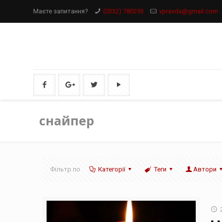
Маєте запитання?
(0332) 780293
vpravda@gmail.com
снайпер
Фільтр по
Категорії
Теги
Автори