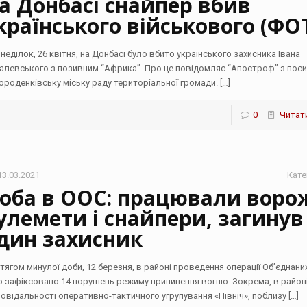
а Донбасі снайпер вбив
країнського військового (ФО
онеділок, 26 квітня, на Донбасі було вбито українського захисника Івана
алевського з позивним “Африка”. Про це повідомляє “Апостроф” з пос
Городенківську міську раду територіальної громади.
[…]
0
Читати
13.03.2021
Кате
оба в ООС: працювали воро
улемети і снайпери, загинув
дин захисник
тягом минулої доби, 12 березня, в районі проведення операції Об’єднани
о зафіксовано 14 порушень режиму припинення вогню. Зокрема, в район
повідальності оперативно-тактичного угрупування «Північ», поблизу
[…]