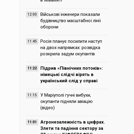
в хевівейті
Військові інженери показали
12:00
будівництво масштабної лінії
оборони
Росія планує посилити наступ
11:45
на двох напрямках: розвідка
розкрила задум окупантів
Підрив «Північних потоків»:
11:22
німецькі слідчі вірять в
український слід у справі
У Маріуполі гучні вибухи,
11:15
окупанти підняли авіацію
(відео)
Агронезалежність в цифрах.
11:01
Злети та падіння сектору за