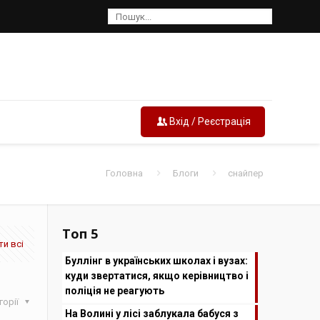
Вхід / Реєстрація
Головна
Блоги
снайпер
Топ 5
и всі
Буллінг в українських школах і вузах:
куди звертатися, якщо керівництво і
поліція не реагують
горії
На Волині у лісі заблукала бабуся з