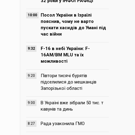
32 роки у ІНФОГРАФІЦІ
Посол України в Ізраїлі
10:00
пояснив, чому не варто
пускати хасидів до Умані під
час війни
F-16 в небі України: F-
9:32
16AM/BM MLU та їх
можливості
Півтори тисячі бурятів
9:20
підселилися до мешканців
Запорізької області
В Україні вже зібрали 50 тис. т
9:00
кавунів та динь
Рада узаконила ГМО
8:27