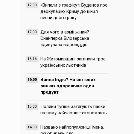
«Випали з графіку»: Буданов про
17:30
деокупацію Криму до кінця
весни цього року
Для чого в армії жінки?
17:00
Снайперка Білозерська
здивувала відповіддю
На Житомирщині загинули троє
16:16
українських льотчиків
Винна Індія? На світових
16:00
ринках здорожчає один
продукт
Поляки тугіше затягують паски:
15:00
на чому найчастіше економлять
Названо найпопулярніші імена,
14:33
які обирали для