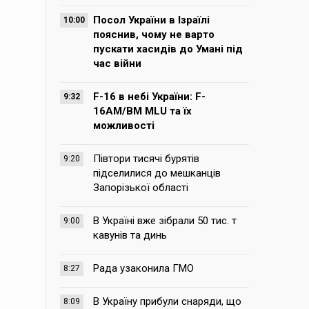
Посол України в Ізраїлі
10:00
пояснив, чому не варто
пускати хасидів до Умані під
час війни
F-16 в небі України: F-
9:32
16AM/BM MLU та їх
можливості
Півтори тисячі бурятів
9:20
підселилися до мешканців
Запорізької області
В Україні вже зібрали 50 тис. т
9:00
кавунів та динь
Рада узаконила ГМО
8:27
В Україну прибули снаряди, що
8:09