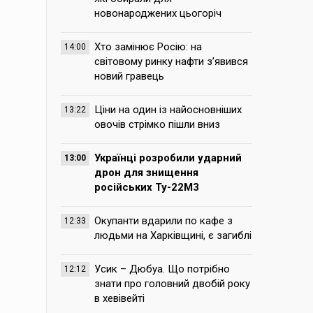
новонароджених цьогоріч
Хто замінює Росію: на
14:00
світовому ринку нафти з’явився
новий гравець
Ціни на один із найосновніших
13:22
овочів стрімко пішли вниз
Українці розробили ударний
13:00
дрон для знищення
російських Ту-22М3
Окупанти вдарили по кафе з
12:33
людьми на Харківщині, є загиблі
Усик – Дюбуа. Що потрібно
12:12
знати про головний двобій року
в хевівейті