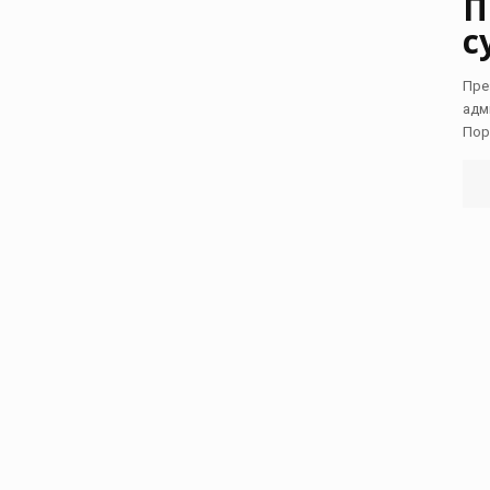
П
с
Пре
адм
Пор