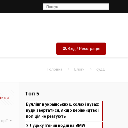
Вхід / Реєстрація
Головна
Блоги
судді
Топ 5
и всі
Буллінг в українських школах і вузах:
куди звертатися, якщо керівництво і
поліція не реагують
горії
У Луцьку п’яний водій на BMW