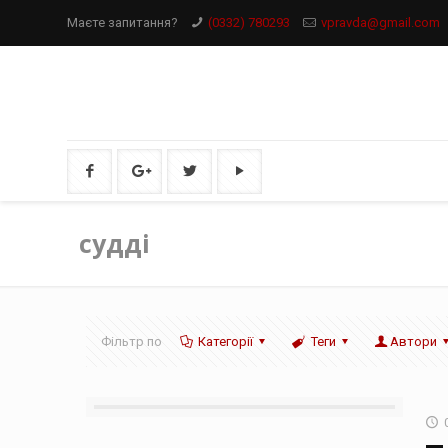
Маєте запитання?
(0332) 780293
vpravda@gmail.com
судді
Фільтр по
Категорії
Теги
Автори