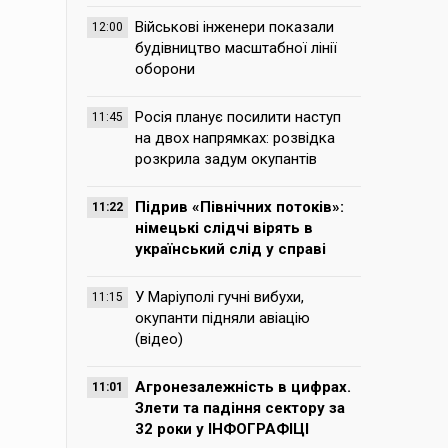
Військові інженери показали
12:00
будівництво масштабної лінії
оборони
Росія планує посилити наступ
11:45
на двох напрямках: розвідка
розкрила задум окупантів
Підрив «Північних потоків»:
11:22
німецькі слідчі вірять в
український слід у справі
У Маріуполі гучні вибухи,
11:15
окупанти підняли авіацію
(відео)
Агронезалежність в цифрах.
11:01
Злети та падіння сектору за
32 роки у ІНФОГРАФІЦІ