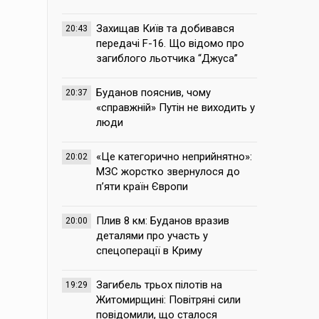
Захищав Київ та добивався
20:43
передачі F-16. Що відомо про
загиблого льотчика “Джуса”
Буданов пояснив, чому
20:37
«справжній» Путін не виходить у
люди
«Це категорично неприйнятно»:
20:02
МЗС жорстко звернулося до
п’яти країн Європи
Плив 8 км: Буданов вразив
20:00
деталями про участь у
спецоперації в Криму
Загибель трьох пілотів на
19:29
Житомирщині: Повітряні сили
повідомили, що сталося