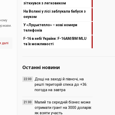
зіткнувся з легковиком
На Волині у лісі заблукала бабуся з
онуком
жному
У «Луцьктепло» – нові номери
держави.
телефонів
F-16 в небі України: F-16AM/BM MLU
 далі
та їх можливості
Останні новини
Дощі на заході й півночі, на
22:00
решті територій спека до +36:
погода на завтра
Малий та середній бізнес може
21:00
отримати грант на 3000 доларів:
як взяти участь