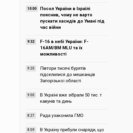
Посол України в Ізраїлі
10:00
пояснив, чому не варто
пускати хасидів до Умані під
час війни
F-16 в небі України: F-
9:32
16AM/BM MLU та їх
можливості
Півтори тисячі бурятів
9:20
підселилися до мешканців
Запорізької області
В Україні вже зібрали 50 тис. т
9:00
кавунів та динь
Рада узаконила ГМО
8:27
В Україну прибули снаряди, що
8:09