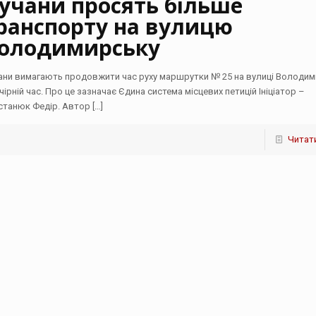
учани просять більше
ранспорту на вулицю
олодимирську
ани вимагають продовжити час руху маршрутки № 25 на вулиці Володим
чірній час. Про це зазначає Єдина система місцевих петицій Ініціатор –
станюк Федір. Автор
[…]
Читати