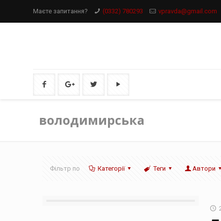
Маєте запитання?
(0332) 780293
vpravda@gmail.com
володимирська
Фільтр по
Категорії
Теги
Автори