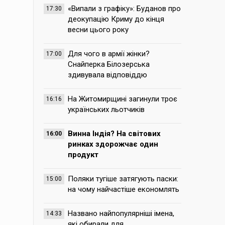
«Випали з графіку»: Буданов про
17:30
деокупацію Криму до кінця
весни цього року
Для чого в армії жінки?
17:00
Снайперка Білозерська
здивувала відповіддю
На Житомирщині загинули троє
16:16
українських льотчиків
Винна Індія? На світових
16:00
ринках здорожчає один
продукт
Поляки тугіше затягують паски:
15:00
на чому найчастіше економлять
Названо найпопулярніші імена,
14:33
які обирали для