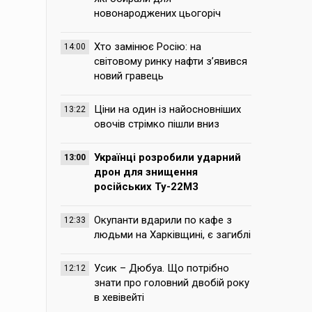
новонароджених цьогоріч
Хто замінює Росію: на
14:00
світовому ринку нафти з’явився
новий гравець
Ціни на один із найосновніших
13:22
овочів стрімко пішли вниз
Українці розробили ударний
13:00
дрон для знищення
російських Ту-22М3
Окупанти вдарили по кафе з
12:33
людьми на Харківщині, є загиблі
Усик – Дюбуа. Що потрібно
12:12
знати про головний двобій року
в хевівейті