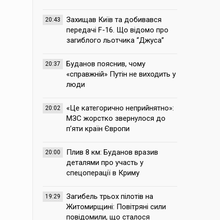
Захищав Київ та добивався
20:43
передачі F-16. Що відомо про
загиблого льотчика “Джуса”
Буданов пояснив, чому
20:37
«справжній» Путін не виходить у
люди
«Це категорично неприйнятно»:
20:02
МЗС жорстко звернулося до
п’яти країн Європи
Плив 8 км: Буданов вразив
20:00
деталями про участь у
спецоперації в Криму
Загибель трьох пілотів на
19:29
Житомирщині: Повітряні сили
повідомили, що сталося