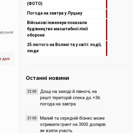
(ФОТО)
Погода на завтра у Луцьку
Військові інженери показали
будівництво масштабної лінії
ирській
оборони
25 лютого на Волині та у світі: події,
люди
 далі
Останні новини
Дощі на заході й півночі, на
22:00
решті територій спека до +36:
погода на завтра
Малий та середній бізнес може
21:00
отримати грант на 3000 доларів:
як взяти участь