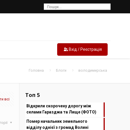
Вхід / Реєстрація
Головна
Блоги
володимирська
Топ 5
и всі
Відкрили скорочену дорогу між
селами Гаразджа та Лище (ФОТО)
Помер начальник земельного
горії
відділу однієї з громад Волині