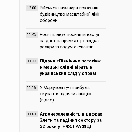
Військові інженери показали
12:00
будівництво масштабної лінії
оборони
Росія планує посилити наступ
11:45
на двох напрямках: розвідка
розкрила задум окупантів
Підрив «Північних потоків»:
11:22
німецькі слідчі вірять в
український слід у справі
У Маріуполі гучні вибухи,
11:15
окупанти підняли авіацію
(відео)
Агронезалежність в цифрах.
11:01
Злети та падіння сектору за
32 роки у ІНФОГРАФІЦІ