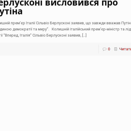
ерлусконі висловився про
утіна
ишній прем’єр Італії Сільвіо Берлусконі заявив, що завжди вважав Путін
диною демократії та миру”. Колишній італійський прем’єр-міністр та лі
ії “Вперед, Італія” Сільвіо Берлусконі заявив,
[…]
0
Читати