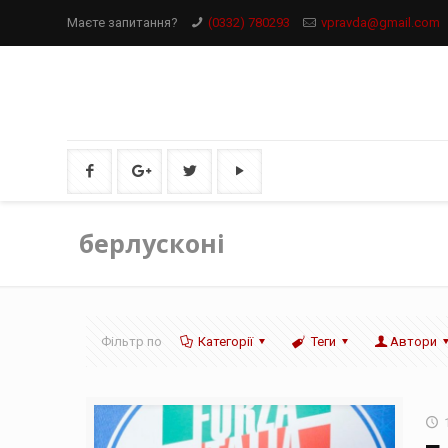
Маєте запитання?
(0332) 780293
vpravda@gmail.com
берлусконі
Фільтр по
Категорії
Теги
Автори