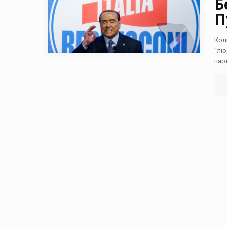
Б
П
Кол
“лю
парт