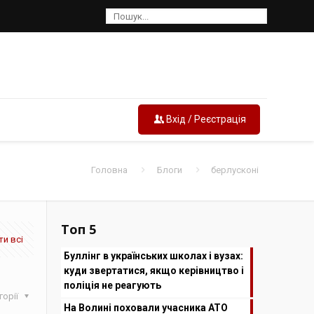
Вхід / Реєстрація
Головна
Блоги
берлусконі
Топ 5
и всі
Буллінг в українських школах і вузах:
куди звертатися, якщо керівництво і
поліція не реагують
горії
На Волині поховали учасника АТО