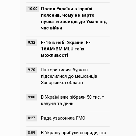
Посол України в Ізраїлі
10:00
пояснив, чому не варто
пускати хасидів до Умані під
час війни
F-16 в небі України: F-
9:32
16AM/BM MLU та їх
можливості
Півтори тисячі бурятів
9:20
підселилися до мешканців
Запорізької області
В Україні вже зібрали 50 тис. т
9:00
кавунів та динь
Рада узаконила ГМО
8:27
В Україну прибули снаряди, що
8:09