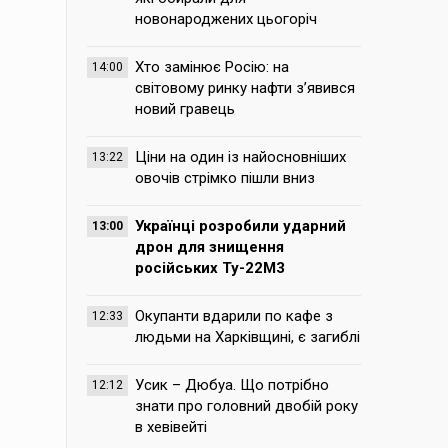
новонароджених цьогоріч
Хто замінює Росію: на
14:00
світовому ринку нафти з’явився
новий гравець
Ціни на один із найосновніших
13:22
овочів стрімко пішли вниз
Українці розробили ударний
13:00
дрон для знищення
російських Ту-22М3
Окупанти вдарили по кафе з
12:33
людьми на Харківщині, є загиблі
Усик – Дюбуа. Що потрібно
12:12
знати про головний двобій року
в хевівейті