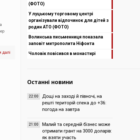
(ФОТО)
У луцькому торговому центрі
організували відпочинок для дітей з
а
родин АТО (ФОТО)
дер
Волинська письменниця показала
заповіт митрополита Ніфонта
 далі
Чоловік повісився в монастирі
Останні новини
Дощі на заході й півночі, на
22:00
решті територій спека до +36:
погода на завтра
Малий та середній бізнес може
21:00
отримати грант на 3000 доларів:
як взяти участь