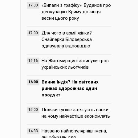
«Випали з графіку»: Буданов про
17:30
деокупацію Криму до кінця
весни цього року
Для чого в армії жінки?
17:00
Снайперка Білозерська
здивувала відповіддю
На Житомирщині загинули троє
16:16
українських льотчиків
Винна Індія? На світових
16:00
ринках здорожчає один
продукт
Поляки тугіше затягують паски:
15:00
на чому найчастіше економлять
Названо найпопулярніші імена,
14:33
які обирали для