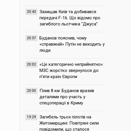
Захищав Київ та добивався
20:43
передачі F-16. Що відомо про
загиблого льотчика “Джуса”
Буданов пояснив, чому
20:37
«справжній» Путін не виходить у
люди
«Це категорично неприйнятно»:
20:02
МЗС жорстко звернулося до
п’яти країн Європи
Плив 8 км: Буданов вразив
20:00
деталями про участь у
спецоперації в Криму
Загибель трьох пілотів на
19:29
Житомирщині: Повітряні сили
повідомили, що сталося