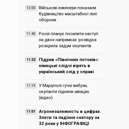
Військові інженери показали
12:00
будівництво масштабної лінії
оборони
Росія планує посилити наступ
11:45
на двох напрямках: розвідка
розкрила задум окупантів
Підрив «Північних потоків»:
11:22
німецькі слідчі вірять в
український слід у справі
У Маріуполі гучні вибухи,
11:15
окупанти підняли авіацію
(відео)
Агронезалежність в цифрах.
11:01
Злети та падіння сектору за
32 роки у ІНФОГРАФІЦІ