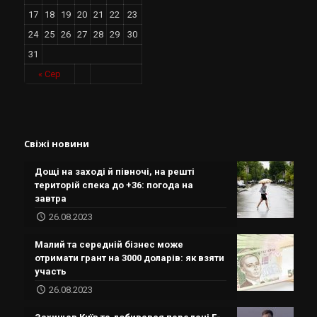
17
18
19
20
21
22
23
24
25
26
27
28
29
30
31
« Сер
Свіжі новини
Дощі на заході й півночі, на решті
територій спека до +36: погода на
завтра
26.08.2023
Малий та середній бізнес може
отримати грант на 3000 доларів: як взяти
участь
26.08.2023