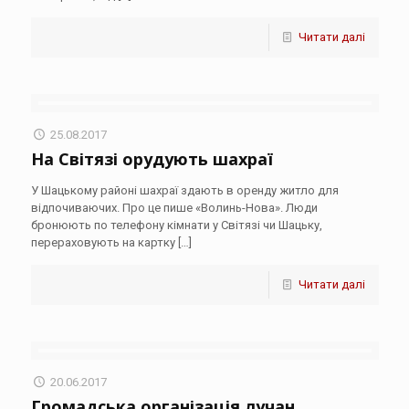
Читати далі
25.08.2017
На Світязі орудують шахраї
У Шацькому районі шахраї здають в оренду житло для
відпочиваючих. Про це пише «Волинь-Нова». Люди
бронюють по телефону кімнати у Світязі чи Шацьку,
перераховують на картку
[…]
Читати далі
20.06.2017
Громадська організація лучан,