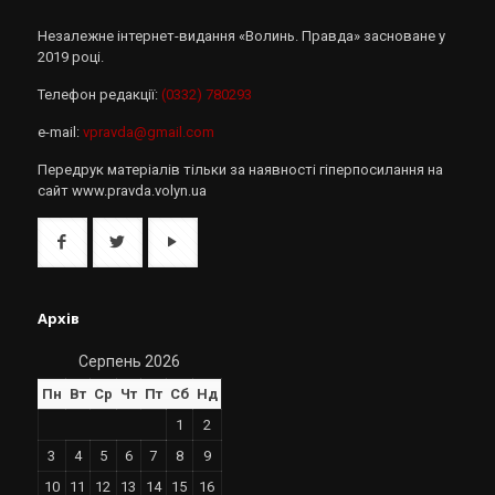
Незалежне інтернет-видання «Волинь. Правда» засноване у
2019 році.
Телефон редакції:
(0332) 780293
e-mail:
vpravda@gmail.com
Передрук матеріалів тільки за наявності гіперпосилання на
сайт www.pravda.volyn.ua
Архів
Серпень 2026
Пн
Вт
Ср
Чт
Пт
Сб
Нд
1
2
3
4
5
6
7
8
9
10
11
12
13
14
15
16