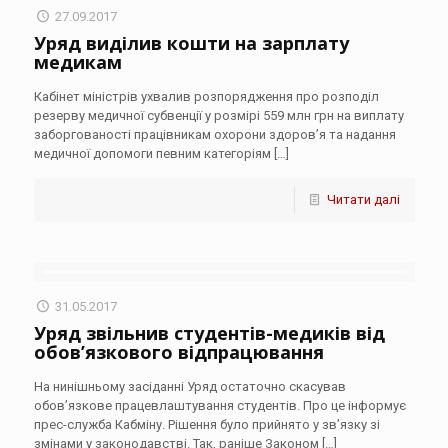
27.09.2017
Уряд виділив кошти на зарплату
медикам
Кабінет міністрів ухвалив розпорядження про розподіл
резерву медичної субвенції у розмірі 559 млн грн на виплату
заборгованості працівникам охорони здоров’я та надання
медичної допомоги певним категоріям
[…]
Читати далі
31.05.2017
Уряд звільнив студентів-медиків від
обов’язкового відпрацювання
На нинішньому засіданні Уряд остаточно скасував
обов’язкове працевлаштування студентів. Про це інформує
прес-служба Кабміну. Рішення було прийнято у зв’язку зі
змінами у законодавстві. Так, раніше Законом
[…]