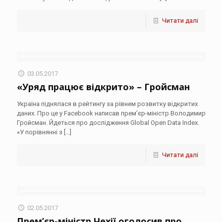
Читати далі
03.05.2017
«Уряд працює відкрито» – Гройсман
Україна піднялася в рейтингу за рівнем розвитку відкритих
даних. Про це у Facebook написав прем’єр-міністр Володимир
Гройсман. Йдеться про дослідження Global Open Data Index.
«У порівнянні з
[…]
Читати далі
02.05.2017
Прем’єр-міністр Чехії оголосив про