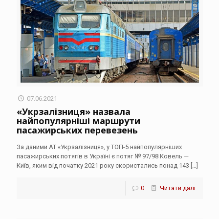
07.06.2021
«Укрзалізниця» назвала
найпопулярніші маршрути
пасажирських перевезень
За даними АТ «Укрзалізниця», у ТОП-5 найпопулярніших
пасажирських потягів в Україні є потяг № 97/98 Ковель —
Київ, яким від початку 2021 року скористались понад 143
[…]
0
Читати далі