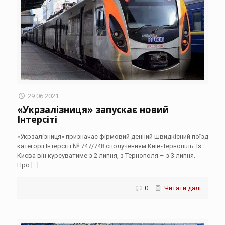
29.06.2021
«Укрзалізниця» запускає новий
Інтерсіті
«Укрзалізниця» призначає фірмовий денний швидкісний поїзд
категорії Інтерсіті № 747/748 сполученням Київ-Тернопіль. Із
Києва він курсуватиме з 2 липня, з Тернополя – з 3 липня.
Про
[…]
0
Читати далі