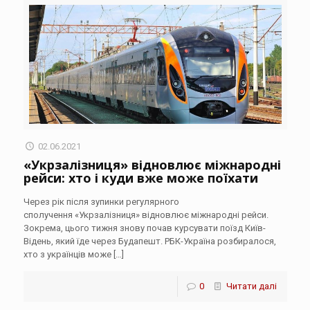
02.06.2021
«Укрзалізниця» відновлює міжнародні
рейси: хто і куди вже може поїхати
Через рік після зупинки регулярного
сполучення «Укрзалізниця» відновлює міжнародні рейси.
Зокрема, цього тижня знову почав курсувати поїзд Київ-
Відень, який їде через Будапешт. РБК-Україна розбиралося,
хто з українців може
[…]
0
Читати далі