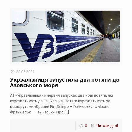
28.05.2021
Укрзалізниця запустила два потяги до
Азовського моря
АТ «Укрзалізниця» з червня запускає два нові потяги, які
курсуватимуть до Генічеська. Потяги курсуватимуть за
маршрутами «Кривий Ріг, Дніпро – Генічеськ» та «Івано-
Франківськ — Генічеськ». Про
[…]
0
Читати далі