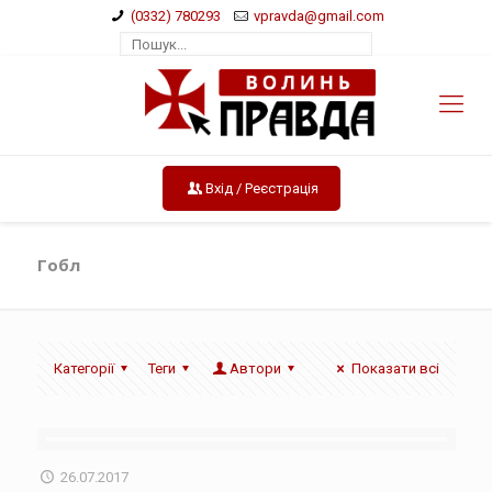
(0332) 780293
vpravda@gmail.com
Вхід / Реєстрація
Гобл
Категорії
Теги
Автори
Показати всі
26.07.2017