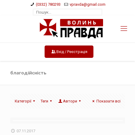
(0332) 780293
vpravda@gmail.com
Вхід / Реєстрація
благодійсність
Категорії
Теги
Автори
Показати всі
07.11.2017