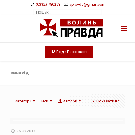
(0332) 780293
vpravda@gmail.com
Вхід / Реєстрація
винахід
Категорії
Теги
Автори
Показати всі
26.09.2017