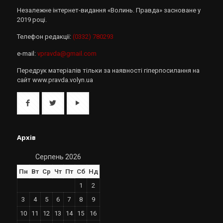
Незалежне інтернет-видання «Волинь. Правда» засноване у
2019 році.
Телефон редакції:
(0332) 780293
e-mail:
vpravda@gmail.com
Передрук матеріалів тільки за наявності гіперпосилання на
сайт www.pravda.volyn.ua
Архів
Серпень 2026
Пн
Вт
Ср
Чт
Пт
Сб
Нд
1
2
3
4
5
6
7
8
9
10
11
12
13
14
15
16