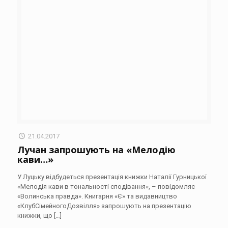
21.04.2017
Лучан запрошують на «Мелодію
кави…»
У Луцьку відбудеться презентація книжки Наталії Гурницької
«Мелодія кави в тональності сподівання», – повідомляє
«Волинська правда». Книгарня «Є» та видавництво
«КлубСімейногоДозвілля» запрошують на презентацію
книжки, що
[…]