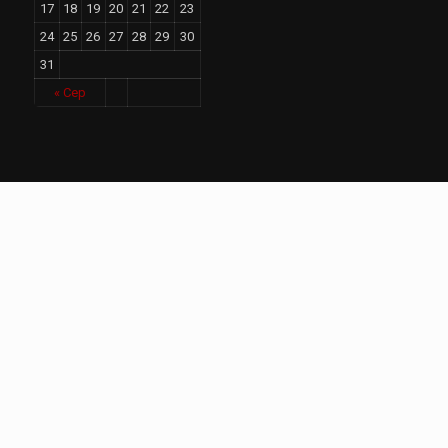
17
18
19
20
21
22
23
24
25
26
27
28
29
30
31
« Сер
Свіжі новини
Дощі на заході й півночі, на решті
територій спека до +36: погода на
завтра
26.08.2023
Малий та середній бізнес може
отримати грант на 3000 доларів: як взяти
участь
26.08.2023
Захищав Київ та добивався передачі F-