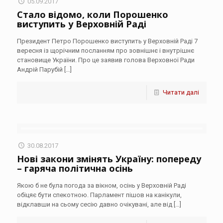
05.09.2017
Стало відомо, коли Порошенко
виступить у Верховній Раді
Президент Петро Порошенко виступить у Верховній Раді 7
вересня із щорічним посланням про зовнішнє і внутрішнє
становище України. Про це заявив голова Верховної Ради
Андрій Парубій
[…]
Читати далі
30.08.2017
Нові закони змінять Україну: попереду
– гаряча політична осінь
Якою б не була погода за вікном, осінь у Верховній Раді
обіцяє бути спекотною. Парламент пішов на канікули,
відклавши на сьому сесію давно очікувані, але від
[…]