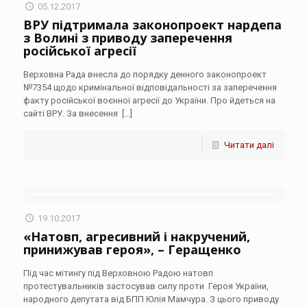
05.12.2017
ВРУ підтримала законопроект нардепа
з Волині з приводу заперечення
російської агресії
Верховна Рада внесла до порядку денного законопроект
№7354 щодо кримінальної відповідальності за заперечення
факту російської воєнної агресії до України. Про йдеться на
сайті ВРУ. За внесення
[…]
Читати далі
19.10.2017
«Натовп, агресивний і накручений,
принижував героя», – Геращенко
Під час мітингу під Верховною Радою натовп
протестувальників застосував силу проти Героя України,
народного депутата від БПП Юлія Мамчура. З цього приводу