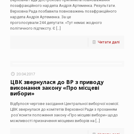
позафракційного нардепа Андрія Артеменка. Результати.
Верховна Рада позбавила повноважень позафракційного
нардепа Андрія Артеменка. За це
проголосували 244 депутати. «Тут немає жодного
політичного підтексту. Є
[…]
Читати далі
20.04.2017
ЦВК звернулася до ВР з приводу
виконання закону «Про місцеві
вибори»
Відбулося чергове засідання Центральної виборчої комісії.
ЦВК звернулася до комітетів Верховної Ради з проханням
роз’яснити положення закону «Про місцеві вибори» щодо
можливості призначення місцевих виборів на
[…]