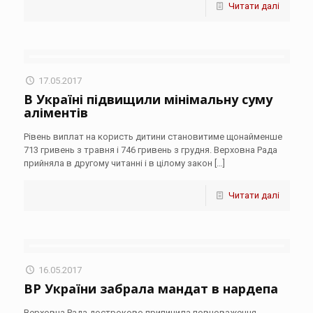
Читати далі
17.05.2017
В Україні підвищили мінімальну суму
аліментів
Рівень виплат на користь дитини становитиме щонайменше
713 гривень з травня і 746 гривень з грудня. Верховна Рада
прийняла в другому читанні і в цілому закон
[…]
Читати далі
16.05.2017
ВР України забрала мандат в нардепа
Верховна Рада достроково припинила повноваження